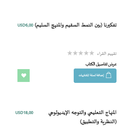
الى
المفضلة
تفكيرنا (بين النمط السقيم والمنهج السليم)
USD6٫00
تقييم القراء
Rating:
0%
عرض تفاصيل الكتاب
إضافة لسلة المشتريات
اضف
الى
المفضلة
المنهاج التعليمي والتوجه الإيديولوجي
USD18٫00
(النظرية والتطبيق)