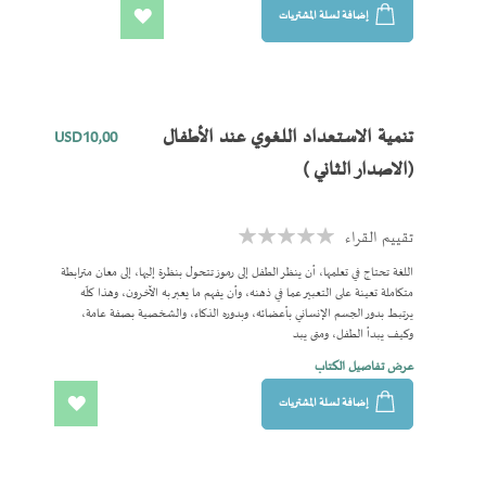
إضافة لسلة المشتريات
اضف
الى
المفضلة
تنمية الاستعداد اللغوي عند الأطفال
USD10٫00
(الاصدار الثاني )
تقييم القراء
Rating:
0%
اللغة تحتاج في تعلمها، أن ينظر الطفل إلى رموز تتحول بنظرة إليها، إلى معان مترابطة
متكاملة تعينة على التعبير عما في ذهنه، وأن يفهم ما يعبر به الآخرون، وهذا كلّه
يرتبط بدور الجسم الإنساني بأعضائه، وبدوره الذكاء، والشخصية بصفة عامة،
وكيف يبدأ الطفل، ومتى يبد
عرض تفاصيل الكتاب
إضافة لسلة المشتريات
اضف
الى