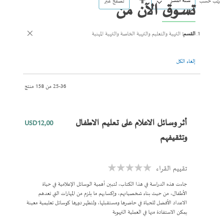
رتب حسب
تصفح عبر
تسوق الآن من
الاتجاه
التنازلي
القسم
التربية والتعليم والتربية الخاصة والتربية المهنية
إلغاء الكل
36
-
25
من
158
منتج
أثر وسائل الاعلام على تعليم الاطفال
USD12٫00
وتثقيفهم
تقييم القراء
Rating:
0%
جاءت هذه الدراسة في هذا الكتاب، لتبين أهمية الوسائل الإعلامية في حياة
الأطفال، من حيث بناء شخصياتهم، وإكسابهم ما يلزم من المهارات التي تعدهم
الاعداد الأفضل للحياة في حاضرها ومستقبلها، ولتظهر دورها كوسائل تعليمية معينة
يمكن الاستفادة منها في العملية التربوية