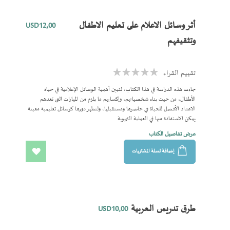
المفضلة
أثر وسائل الاعلام على تعليم الاطفال
USD12٫00
وتثقيفهم
تقييم القراء
Rating:
0%
جاءت هذه الدراسة في هذا الكتاب، لتبين أهمية الوسائل الإعلامية في حياة
الأطفال، من حيث بناء شخصياتهم، وإكسابهم ما يلزم من المهارات التي تعدهم
الاعداد الأفضل للحياة في حاضرها ومستقبلها، ولتظهر دورها كوسائل تعليمية معينة
يمكن الاستفادة منها في العملية التربوية
عرض تفاصيل الكتاب
إضافة لسلة المشتريات
اضف
الى
المفضلة
طرق تدريس العربية
USD10٫00