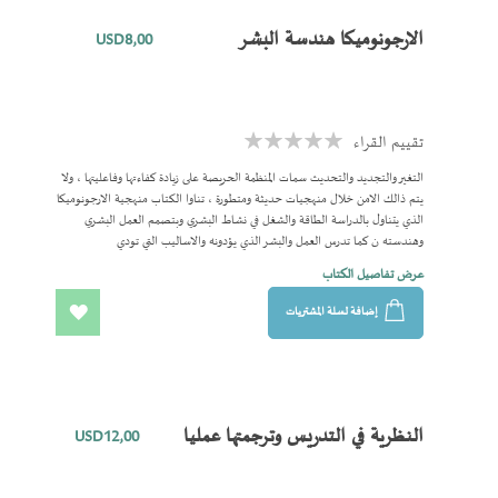
المفضلة
الارجونوميكا هندسة البشر
USD8٫00
تقييم القراء
Rating:
0%
التغير والتجديد والتحديث سمات المنظمة الحريصة على زيادة كفاءتها وفاعليتها ، ولا
يتم ذالك الامن خلال منهجيات حديثة ومتطورة ، تناوا الكتاب منهجية الارجونوميكا
الذي يتناول بالدراسة الطاقة والشغل في نشاط البشري وبتصمم العمل البشري
وهندسته ن كما تدرس العمل والبشر الذي يؤدونه والاساليب التي تودي
عرض تفاصيل الكتاب
إضافة لسلة المشتريات
اضف
الى
المفضلة
النظرية في التدريس وترجمتها عمليا
USD12٫00