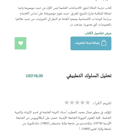
0%
كتاب دراسة الحالة لذوي الاحتياجات الخاصة ليس الاول من حيث موضوعه وانما
اضافة للمكتبة واثراء للتنوع المعرفي، حيث تقوم موضوعاته على اساس الاهتمام
بدراسة الوحدات الاجتماعية بصفتها العامة ثم النظر الى الجزيئيات من حيث علاقتها
بالعموميات التي تحتويها، وتذهب در
عرض تفاصيل الكتاب
إضافة لسلة المشتريات
اضف
الى
المفضلة
تحليل السلوك التطبيقي
USD18٫00
تقييم القراء
Rating:
0%
المؤلف في سطور جمال محمد الخطيب أستاذ التربية الخاصة في قسم الإرشاد والتربية
الخاصة، كلية العلوم التربوية/الجامعة الأردنية. حصل على البكالوريوس من الجامعة
الأردنية (1976)، والماجستير من جامعة ولاية متشيغان (1982)، والدكتوراه من
جامعة ولاية اهايو (1985). أ