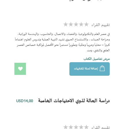
السادس: الاشراف التربوي ودوره في تطوير الادارة المدرسية الفصل السابع: الارشاد
التربوي المدرسي الفصل الثامن: الانشطة المدرسية
تقييم القراء
Rating:
0%
في عصر العلم والتكنولوجيا، والفضاء، والاتصال، والحاسوب، والهندسة الوراثية،
وجراحة الجينات ، والاستنساخ الحيوي تشهد التربية العملية وتدريس العلوم اهتماماً
كبيراً – محلياً وعربياً وعالمياً- وتطويراً مستمراً نحو الأفضل لمواكبة خصائص العصر
العلمي والتقني، ومت
عرض تفاصيل الكتاب
إضافة لسلة المشتريات
اضف
الى
المفضلة
دراسة الحالة لذوي الاحتياجات الخاصة
USD14٫00
تقييم القراء
Rating: