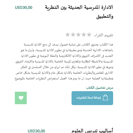
والتربية التربوية الفصل الخامس: ثأثير الاعلام على تربية الاطفال الفصل السادس:
المفضلة
المكتبات المدرسية ودورها في نشر المعلومات للقارئ الفصل السابع: النشاط المدرسي
الادارة المدرسية الحديثة بين النظرية
USD30٫00
الفصل الثامن: نشاطات المسرح التربوي في المؤسسات التربوية
والتطبيق
تقييم القراء
Rating:
0%
هذا الكتاب يحتوي الكتاب على ثمانية فصول تهدف الى دمج الادارة المدرسية
باتجاهات الادارية الحديثة ودور تطبيقاتها في تطوير الادارة المدرسية، وابراز ما هو
الجديد في الاشراف التربوي والادارة الالكترونية والنقلة النوعية في تطوير الادارة
المدرسية والانشطة الطلابية والمعايير المهنية الخاصة بالادارة المدرسية والارشاد التربوي
ودورها في تطور الادارة المدرسية، وكل ذلك تم ابرازه من خلال التسلسل في الفكر
الاداري المعاصر والنظريات الخاصة بالادارة بشكل عام والادارة المدرسية بشكل خاص
وتطبيقاتها العملية حيث ان ما يميز هذا العمل استعراض النظريات الخاصة بالموضوع
والتطرق الى التطبيقات العملية من خلال تسلسل واضح ومبسط بحيث يختلف عن
عرض تفاصيل الكتاب
الكتب والمؤلفات التي تناولت نفس الموضوع. الهدف: تناول موضوع الادارة المدرسية
بطريقة طرح تطبيقاتها العملية للاستفادة منها في الاجراءات العملية لتطوير القطاعات
إضافة لسلة المشتريات
الادارية في ميدان التربية والتعليم. الفئة المستهدفة: طلبة تخصص الادارة التربوية
اضف
وطلبة الدبلوم المهني بالتدريس وكذلك الباحثون والعاملون في مجال الادارة التعليمية.
المحتويات الفصل الاول: تطوير الفكر الاداري المعاصر الفصل الثاني: نظريات في
الى
الادارة المدرسية وتطبيقاتها العملية الفصل الثالث: مدخل الى الادارة المدرسية
وتطبيقاتها العملية الفصل الرابع: المعايير المهنية الخاصة بالادارة المدرسية الفصل
المفضلة
الخامس: تطبيقات الادارة الالكترونية ودورها في تطوير الادارة المدرسية الفصل
أساليب تدريس العلوم
USD30٫00