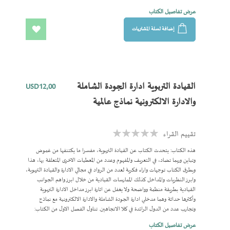
عرض تفاصيل الكتاب
إضافة لسلة المشتريات
اضف
الى
المفضلة
القيادة التربوية ادارة الجودة الشاملة
USD12٫00
والادارة الالكترونية نماذج عالمية
تقييم القراء
Rating:
0%
هذه الكتاب: يتحدث الكتاب عن القيادة التربوية، مفسرا ما يكتنفها من غموض
وتباين وربما تضاد، في التعريف والمفهوم وعدد من المعطيات الاخرى المتعلقة بها، هذا
ويطرق الكتاب توجهات واراء فكرية لعدد من الرواد في مجالي الادارة والقيادة التربوية،
وابرز النظريات والمداخل كذلك الممارسات القيادية من خلال ابرز واهم الجوانب
القيادية بطريقة منظمة وواضحة ولا يغفل عن اثارة ابرز مداخل الادارة التربوية
وأكثرها حداثة وهما مدخلي ادارة الجودة الشاملة والادارة الالكترونية مع نماذج
وتجارب عدد من الدول الرائدة في كلا الاتجاهين. تناول الفصل الاول من الكتاب:
الأطر النظرية للممارسات القيادية لمديري المدارس، اما الثاني فتناول الاتجاهات
عرض تفاصيل الكتاب
الادارية المعاصرة ( النماذج والتطبيقات ) المؤلفة في سطور: من مواليد مدينة القدس