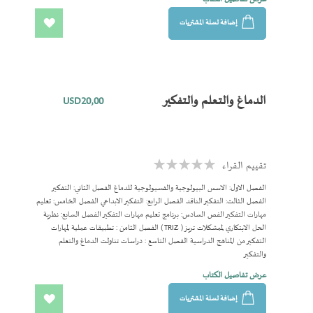
وقابليات المتعلم المتغيرة في الوقت الحالي، حيث جاء هذا الكتاب ليساعد المعلم
والمدرس في تطوير قابلياته وخبراته التعليمية.
إضافة لسلة المشتريات
اضف
الى
المفضلة
الدماغ والتعلم والتفكير
USD20٫00
تقييم القراء
Rating:
0%
الفصل الاول: الاسس البيولوجية والفسيولوجية للدماغ الفصل الثاني: التفكير
الفصل الثالث: التفكير الناقد الفصل الرابع: التفكير الابداعي الفصل الخامس: تعليم
مهارات التفكير الفص السادس: برنامج تعليم مهارات التفكير الفصل السابع: نظرية
الحل الابتكاري لممشكلات تريز ( TRIZ ) الفصل الثامن : تطبيقات عملية لمهارات
التفكير من المناهج الدراسية الفصل التاسع : دراسات تناولت الدماغ والتعلم
والتفكير
عرض تفاصيل الكتاب
إضافة لسلة المشتريات
اضف