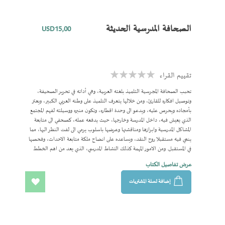
المفضلة
الصحافة المدرسية الحديثة
USD15٫00
تقييم القراء
Rating:
0%
تحبب الصحافة المجرسية التلميذ بلغته العربية، وهي أداته في تحرير الصحيفة،
وتوصيل افكاره للقارئ، ومن خلالها يتعرف التلميذ على وطنه العربي الكبير، ويعتز
بأمجاده ويحرص عليه، ويدعو الى وحدة اقطاره، وتكون منبره ووسيلته لفهم المجتمع
الذي يعيش فيه، داخل المدرسة وخارجها، حيث يدفعه عمله، كصحفي الى متابعة
المشاكل المدرسية وابرازها ومناقشتها وعرضها باسلوب يرمي الى لفت النظر اليها، مما
ينمي فيه مستقبلا روح النقد، ويساعده على انضاج ملكة متابعة الاحداث، وفحصها
في المستقبل. ومن الامور المهمة كذلك النشاط المدرسي، الذي يعد من اهم الخطط
الدروسة، ووسيلة الاثراء المنهجي، وبرنامج تنظمه المؤسسة التعليمية، الذي يتكامل مع
عرض تفاصيل الكتاب
برنامج العام يختاره المتعلم، ويمارسه برغبة، وتلقائية، بحيث يحقق اهداف تعليمية
تربوية وثيقة الصلة بالمنهج المدرسي او خارجه، داخل الفصل او خارجه خلال اليوم
إضافة لسلة المشتريات
الدراسي، او خارج الدوام، مما يؤدي الى نمو المتعلم في جميع جوانب نموه التربوي،
اضف
والاجتماعي، والعقلي، والانفعاليظ، والجسمي، واللغوي، مما ينجم عنه شخصية
متوافقة قادرة على الانتاج. محتويات الكتاب الفصل الاول: ماهية الصحفة الفصل
الى
الثاني: الصحافة المدرسية الفصل الثالث: الاذاعة المدرسية الفصل الرابع: الاعلام