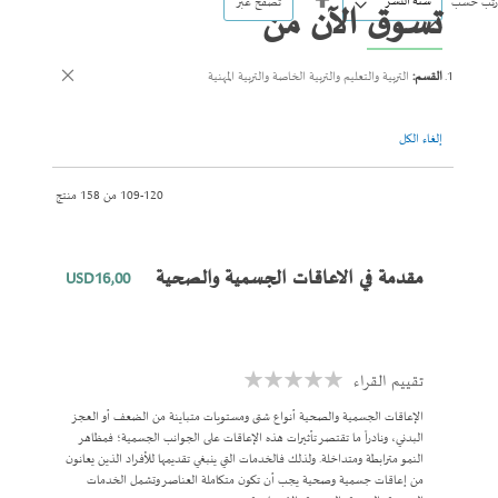
رتب حسب
تصفح عبر
تسوق الآن من
الاتجاه
التنازلي
القسم
التربية والتعليم والتربية الخاصة والتربية المهنية
إلغاء الكل
120
-
109
من
158
منتج
مقدمة في الاعاقات الجسمية والصحية
USD16٫00
تقييم القراء
Rating:
0%
الإعاقات الجسمية والصحية أنواع شتى ومستويات متباينة من الضعف أو العجز
البدني، ونادراً ما تقتصر تأثيرات هذه الإعاقات على الجوانب الجسمية؛ فمظاهر
النمو مترابطة ومتداخلة. ولذلك فالخدمات التي ينبغي تقديمها للأفراد الذين يعانون
من إعاقات جسمية وصحية يجب أن تكون متكاملة العناصر وتشمل الخدمات