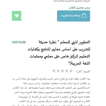
الصحية والتربوية والنفسية والاجتماعية.
عرض تفاصيل الكتاب
إضافة لسلة المشتريات
اضف
الى
المفضلة
التطوير المهني للمعلم " نظرة حديثة
USD10٫00
للتدريب على اساس معايير المناهج وكفايات
التعليم (تركيز خاص على معلمي ومعلمات
اللغة العربية)"
تقييم القراء
Rating:
0%
هذا الكتاب فكما ذكرت في كتابي (دليل المدرب والمشرف التربوي) فإن فئة لا بأس بها
من المعلمين لديهم مهارات وقدرات ومعارف يتجاوزون بها من يدربهم، فإذا
أحسنالقائمون على التعليم الإستفادة منهم فتلك فرصة عظيمة.لقد جاء هذا الكتاب
ليقدم للتربوي العربي وللمعلم على وجه الخصوص ومعلم اللغة العربية بوجه أخص
خلاصة تجربة طويلة في التعليم و التدريب.وقد أشرت في المقدمة الى موضوعات
الكتاب و الفصول التي يتكون منها الكتاب بشكل مختصر. جاء في هذا الكتاب
الفصل الأول: إعداد المعلم العربي وتأهيله الفصل الثاني: دواعي التطوير المهني وأسبابه