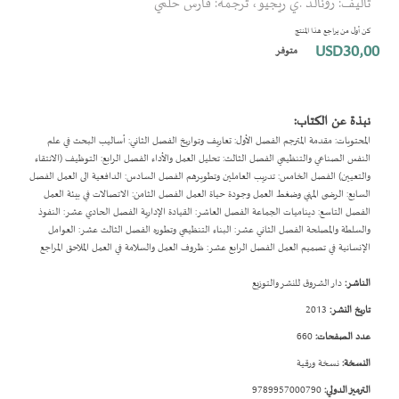
تأليف: رونالد .ي ريجيو، ترجمة: فارس حلمي
بداية
معرض
كن أول من يراجع هذا المنتج
الصور
USD30٫00
متوفر
نبذة عن الكتاب:
المحتويات: مقدمة المترجم الفصل الأول: تعاريف وتواريخ الفصل الثاني: أساليب البحث في علم
النفس الصناعي والتنظيمي الفصل الثالث: تحليل العمل والأداء الفصل الرابع: التوظيف (الانتقاء
والتعيين) الفصل الخامس: تدريب العاملين وتطويرهم الفصل السادس: الدافعية الى العمل الفصل
السابع: الرضى المهني وضغط العمل وجودة حياة العمل الفصل الثامن: الاتصالات في بيئة العمل
الفصل التاسع: ديناميات الجماعة الفصل العاشر: القيادة الإدارية الفصل الحادي عشر: النفوذ
والسلطة والمصلحة الفصل الثاني عشر: البناء التنظيمي وتطوره الفصل الثالث عشر: العوامل
الإنسانية في تصميم العمل الفصل الرابع عشر: ظروف العمل والسلامة في العمل الملاحق المراجع
الناشر:
دار الشروق للنشر والتوزيع
تاريخ النشر:
2013
عدد الصفحات:
660
النسخة:
نسخة ورقية
الترميز الدولي:
9789957000790