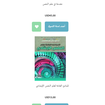
مقدمة في علم النفس
أضف لسل
التسوق
USD45٫00
أضف لسلة التسوق
المبادئ العامة لعلم النفس الإرشادي
أضف لسل
التسوق
USD13٫00