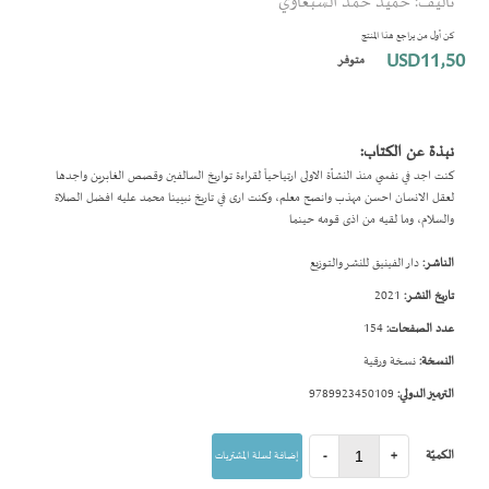
تأليف: حميد حمد السبعاوي
بداية
معرض
كن أول من يراجع هذا المنتج
الصور
USD11٫50
متوفر
نبذة عن الكتاب:
كنت اجد في نفسي منذ النشأة الاولى ارتياحياً لقراءة تواريخ السالفين وقصص الغابرين واجدها
لعقل الانسان احسن مهذب وانصح معلم، وكنت ارى في تاريخ نبيينا محمد عليه افضل الصلاة
والسلام، وما لقيه من اذى قومه حينما
الناشر:
دار الفينيق للنشر والتوزيع
تاريخ النشر:
2021
عدد الصفحات:
154
النسخة:
نسخة ورقية
الترميز الدولي:
9789923450109
الكميّة
+
-
إضافة لسلة المشتريات