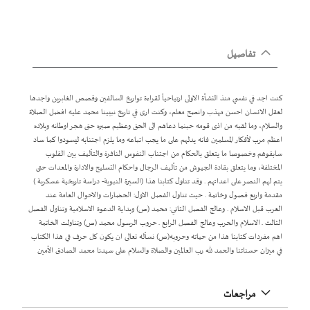
تفاصيل
كنت اجد في نفسي منذ النشأة الاولى ارتياحياً لقراءة تواريخ السالفين وقصص الغابرين واجدها
لعقل الانسان احسن مهذب وانصح معلم، وكنت ارى في تاريخ نبيينا محمد عليه افضل الصلاة
والسلام، وما لقيه من اذى قومه حينما دعاهم الى الحق وعظيم صبره حتى هجر اوطانه وبلاده
اعظم مرب لأفكار المسلمين فانه يدلهم على ما يجب اتباعه وما يلزم اجتنابه ليسودوا كما ساد
سابقوهم وخصوصا ما يتعلق بالحكام من اجتناب النفوس النافرة والتأليف بين القلوب
المختلفة، وما يتعلق بقادة الجيوش من تأليف الرجال واحكام التسليح والادارة والمعدات حتى
يتم لهم النصر على اعدائهم . وقد تناول كتابنا هذا (السيرة النبوية- دراسة تاريخية عسكرية )
مقدمة واربع فصول وخاتمة . حيث تناول الفصل الاول: الحضارات والاحوال العامة عند
العرب قبل الاسلام . وعالج الفصل الثاني: محمد (ص) وبداية الدعوة الاسلامية وتناول الفصل
الثالث ـ الاسلام والحرب وعالج الفصل الرابع ـ حروب الرسول محمد (ص) وتناولت الخاتمة
اهم مفردات كتابنا هذا من حياته وحروبه(ص) نسأله تعالى ان يكون كل حرف في هذا الكتاب
في ميزان حسناتنا والحمد لله رب العالمين والصلاة والسلام على سيدنا محمد الصادق الأمين
مراجعات