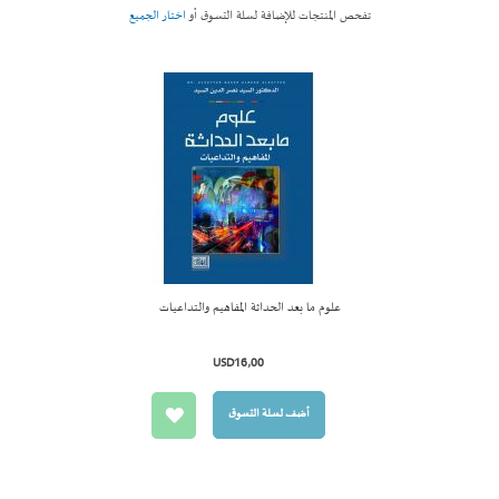
تفحص المنتجات للإضافة لسلة التسوق أو
اختار الجميع
علوم ما بعد الحداثة المفاهيم والتداعيات
أضف لسل
التسوق
USD16٫00
أضف لسلة التسوق