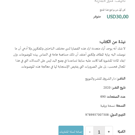
تأليف: منير حمارنة
بداية
معرض
كن أول من يراجع هذا المنتج
الصور
USD30٫00
متوفر
نبذة عن الكتاب:
لا شك أنه يوجد آراء متعددة ازاء هذه القضايا لدى مختلف الباحثين والمفكرين ولا أدعي أن ما
توصلت اليه نهاية المطاف ولكنني أعتقد أن ذلك مساهمة هامة في التماس بهذه الموضوعات. وإن
ابقاء المادة المنشورة كما كانت عليه سابقا تساعدنا في وضع اليد ليس على التبدلات التي في هذا
المجال فحسب، بل على الضرورات التي يفترض الإستجابة لها في معالجة هذه الموضوعات.
الناشر:
دار الشروق للنشر والتوزيع
تاريخ النشر:
2020
عدد الصفحات:
690
النسخة:
نسخة ورقية
الترميز الدولي:
9789957007508
الكميّة
+
-
إضافة لسلة المشتريات