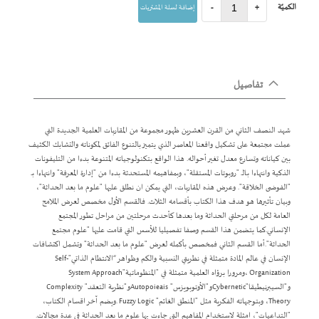
الكميّة
+
-
إضافة لسلة المشتريات
تفاصيل
شهد النصف الثاني من القرن العشرين ظهور مجموعة من المقاربات العلمية الجديدة التي
عملت مجتمعة على تشكيل واقعنا المعاصر الذي يتميز بالتنوع الفائق لمكوناته والتشابك الكثيف
بين كياناته وتسارع معدل تغير أحواله. هذا الواقع بتكنولوجياته المتنوعة بدءا من التليفونات
الذكية وانتهاءا بـالـ "روبوتات المستقلة"، وبمفاهيمه المستحدثة بدءا من "إدارة المعرفة" وانتهاءا بـ
"الفوضى الخلاقة". وعرض هذه المقاربات، التي يمكن ان نطلق عليها "علوم ما بعد الحداثة"،
وبيان تأثيرها هو هدف هذا الكتاب بأقسامه الثلاث. فالقسم الأول مخصص لعرض الملامح
العامة لكل من مرحلتي الحداثة وما بعدها كأحدث مرحلتين من مراحل تطور المجتمع
الإنساني.كما يتضمن هذا القسم وصفا تفصيليا للأسس التي قامت عليها "علوم مجتمع
الحداثة".أما القسم الثاني فمخصص بأكمله لعرض "علوم ما بعد الحداثة" وتشمل اكتشافات
الإنسان في عالم المادة متمثلة في نظريتي النسبية والكم وظواهر “الانتظام الذاتي"Self-
Organization ،ومرورا برؤاه العلمية متمثلة في "المنظوماتية"System Approach
و"السيبرنيطيقا"Cyberneticو"الأوتوبويزس" Autopoieaisو"نظرية التعقد" Complexity
Theory، وبتوجهاته الفكرية مثل "المنطق الغائم" Fuzzy Logic .ويضم آخر اقسام الكتاب،
"التداعيات"، امثلة لاستخدام المفاهيم التي جاءت بها علوم ما بعد الحداثة في عدة مجالات.