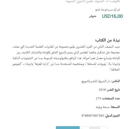
تأليف: د. السيد نصر الدين السيد
بداية
معرض
كن أول من يراجع هذا المنتج
الصور
USD16٫00
متوفر
نبذة عن الكتاب:
شهد النصف الثاني من القرن العشرين ظهور مجموعة من المقاربات العلمية الجديدة التي عملت
مجتمعة على تشكيل واقعنا المعاصر الذي يتميز بالتنوع الفائق لمكوناته والتشابك الكثيف بين
كياناته وتسارع معدل تغير أحواله. هذا الواقع بتكنولوجياته المتنوعة بدءا من التليفونات الذكية
وانتهاءا بـالـ "روبوتات المستقلة"، وبمفاهيمه المستحدثة بدءا من "إدارة المعرفة" وانتهاءا بـ "الفوضى
الخلاقة".
الناشر:
دار الشروق للنشر والتوزيع
تاريخ النشر:
2019
عدد الصفحات:
274
النسخة:
نسخة ورقية
الترميز الدولي:
9789957007393