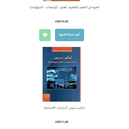
الجودة في التعليم (المفاهيم- المعايير - المواصفات - المسؤوليات)
أضف لسل
التسوق
USD14٫00
أضف لسلة التسوق
اساليب تدريس الدراسات الاجتماعية
أضف لسل
التسوق
USD11٫00