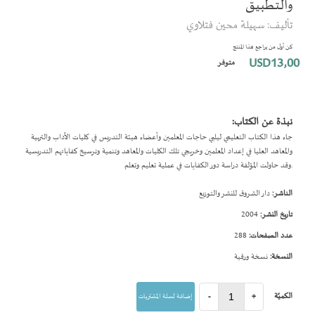
والتطبيق
بداية
تأليف: سهيلة محين فتلاوي
معرض
الصور
كن أول من يراجع هذا المنتج
USD13٫00
متوفر
نبذة عن الكتاب:
جاء هذا الكتاب التعليمي ليلبي حاجات المعلمين وأعضاء هيئة التدريس في كليات الآداب والتربية
والمعاهد العليا في إعداد المعلمين وخريجي تلك الكليات والمعاهد وتنمية وترسيخ كفاياتهم التدريسية
.وقد حاولت المؤلفة دراسة دور الكفايات في عملية تعليم وتعلم
الناشر:
دار الشروق للنشر والتوزيع
تاريخ النشر:
2004
عدد الصفحات:
288
النسخة:
نسخة ورقية
الكميّة
+
-
إضافة لسلة المشتريات