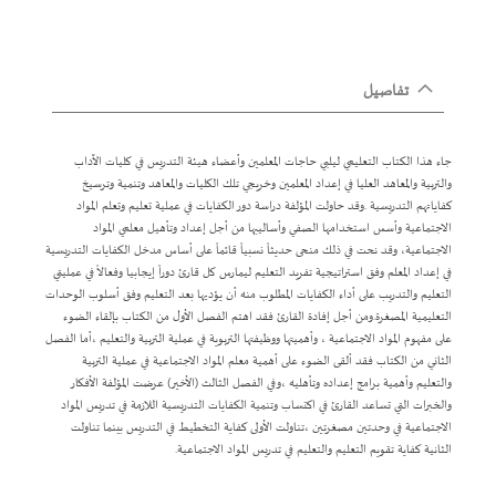
تفاصيل
جاء هذا الكتاب التعليمي ليلبي حاجات المعلمين وأعضاء هيئة التدريس في كليات الآداب
والتربية والمعاهد العليا في إعداد المعلمين وخريجي تلك الكليات والمعاهد وتنمية وترسيخ
كفاياتهم التدريسية .وقد حاولت المؤلفة دراسة دور الكفايات في عملية تعليم وتعلم المواد
الاجتماعية وأسس استخدامها الصفي وأساليبها من أجل إعداد وتأهيل معلمي المواد
الاجتماعية، وقد نحت في ذلك منحى حديثاً نسبياً قائماً على أساس مدخل الكفايات التدريسية
في إعداد المعلم وفق استراتيجية تفريد التعليم ليمارس كل قارئ دوراً إيجابيا وفعالاً في عمليتي
التعليم والتدريب على أداء الكفايات المطلوب منه أن يؤديها بعد التعليم وفق أسلوب الوحدات
التعليمية المصغرة.ومن أجل إفادة القارئ فقد اهتم الفصل الأول من الكتاب بإلقاء الضوء
على مفهوم المواد الاجتماعية ، وأهميتها ووظيفتها التربوية في عملية التربية والتعليم ،أما الفصل
الثاني من الكتاب فقد ألقى الضوء على أهمية معلم المواد الاجتماعية في عملية التربية
والتعليم وأهمية برامج إعداده وتأهليه ،وفي الفصل الثالث (الأخير) عرضت المؤلفة الأفكار
والخبرات التي تساعد القارئ في اكتساب وتنمية الكفايات التدريسية اللازمة في تدريس المواد
الاجتماعية في وحدتين مصغرتين ،تناولت الأولى كفاية التخطيط في التدريس بينما تناولت
الثانية كفاية تقويم التعليم والتعليم في تدريس المواد الاجتماعية.