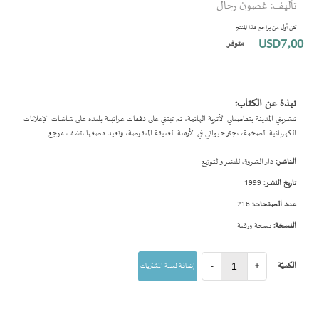
تأليف: غصون رحال
بداية
معرض
كن أول من يراجع هذا المنتج
الصور
USD7٫00
متوفر
نبذة عن الكتاب:
تتشربني المدينة بتفاصيلي الأثرية الهائمة، ثم تبثني على دفقات غرائبية بليدة على شاشات الإعلانات
الكهربائية الضخمة، تجتر حيواتي في الأزمنة العتيقة المنقرضة، وتعيد مضغها بتشف موجع.
الناشر:
دار الشروق للنشر والتوزيع
تاريخ النشر:
1999
عدد الصفحات:
216
النسخة:
نسخة ورقية
الكميّة
+
-
إضافة لسلة المشتريات