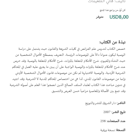
تأليف: هاني الطعيمات
بداية
معرض
كن أول من يراجع هذا المنتج
الصور
USD8٫00
متوفر
نبذة عن الكتاب:
خصص الكتاب لتدريس علم الفرائض في كليات الشريعة والقانون حيث يشتمل على دراسة
الوصية ليكون عنواناً دالاً على الموضوعات الرئيسة، التعريف بمصطلح الأحوال الشخصية من
حيث النشأة والمفهوم، شرح الأحكام المتعلقة بالميراث، شرح الأحكام المتعلقة بالوصية. وقد حرص
عند شرح الأحكام المتعلقة بالميراث والوصية الواجبة على أن يبين ما يجري عليه العمل في المحاكم
الشرعية الأردنية، والوصية الاختيارية لم تكن من موضوعات قانون الأحوال الشخصية الأردني
وإنما من موضوعات القانون المدني، لذا هي من اختصاص المحاكم المدنية لا الشرعية. وقد اجتهد
في تدوين مباحث هذا الكتاب لعلماء السلف الصالح الذين انضجوا هذا العلم على أصوله الشرعية
وقد جمع بين الأصالة والمعاصرة مراعياً حسن العرض والتنسيق.
الناشر:
دار الشروق للنشر والتوزيع
تاريخ النشر:
2007
عدد الصفحات:
256
النسخة:
نسخة ورقية