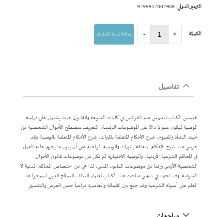
الترميز الدولي:
9799957002908
الكميّة
+
-
إضافة لسلة المشتريات
تفاصيل
خصص الكتاب لتدريس علم الفرائض في كليات الشريعة والقانون حيث يشتمل على دراسة
الوصية ليكون عنواناً دالاً على الموضوعات الرئيسة، التعريف بمصطلح الأحوال الشخصية من
حيث النشأة والمفهوم، شرح الأحكام المتعلقة بالميراث، شرح الأحكام المتعلقة بالوصية. وقد
حرص عند شرح الأحكام المتعلقة بالميراث والوصية الواجبة على أن يبين ما يجري عليه العمل
في المحاكم الشرعية الأردنية، والوصية الاختيارية لم تكن من موضوعات قانون الأحوال
الشخصية الأردني وإنما من موضوعات القانون المدني، لذا هي من اختصاص المحاكم المدنية لا
الشرعية. وقد اجتهد في تدوين مباحث هذا الكتاب لعلماء السلف الصالح الذين انضجوا هذا
العلم على أصوله الشرعية وقد جمع بين الأصالة والمعاصرة مراعياً حسن العرض والتنسيق.
مراجعات