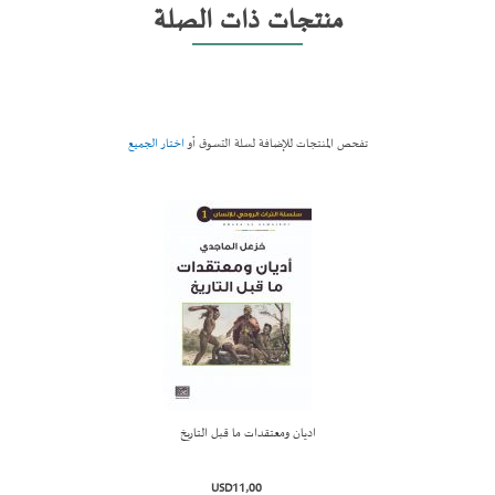
منتجات ذات الصلة
تفحص المنتجات للإضافة لسلة التسوق أو
اختار الجميع
اديان ومعتقدات ما قبل التاريخ
أضف لسل
التسوق
USD11٫00