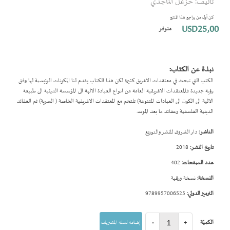
تأليف: خزعل الماجدي
بداية
معرض
كن أول من يراجع هذا المنتج
الصور
USD25٫00
متوفر
نبذة عن الكتاب:
الكتب التي تبحث في معتقدات الاغريق كثيرة لكن هذا الكتاب يقدم لنا المكونات الرئيسية لها وفق
رؤية جديدة فالمعتقدات الاغريقية العامة من انواع العبادة الالهة الى المؤسسة الدينية الى طبيعة
الالهة الى الكون الى العبادات المتنوعة) تلتحم مع المعتقدات الاغريقية الخاصة ( السرية) ثم العقائد
الدينية الفلسفية وعقائد ما بعد الموت.
الناشر:
دار الشروق للنشر والتوزيع
تاريخ النشر:
2018
عدد الصفحات:
402
النسخة:
نسخة ورقية
الترميز الدولي:
9789957006525
الكميّة
+
-
إضافة لسلة المشتريات