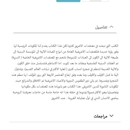
تفاصيل
الكتب التي تبحث في معتقدات الاغريق كثيرة لكن هذا الكتاب يقدم لنا المكونات الرئيسية لها
وفق رؤية جديدة فالمعتقدات الاغريقية العامة من انواع العبادة الالهة الى المؤسسة الدينية الى
طبيعة الالهة الى الكون الى العبادات المتنوعة) تلتحم مع المعتقدات الاغريقية الخاصة ( السرية)
ثم العقائد الدينية الفلسفية وعقائد ما بعد الموت. اما الاساطير فتتسلسل منذ خلق الكون
والالهة القديمة لتنظم في شجرة انساب كبرى ( لعلها الاكبر في ديانات العالم القديم)، وتتناول
الهة ما قبل الاولمب والاولمب وما بعده وفق ايقاع العناصر الاربعة التى يرى المؤلف انها تنظم هذه
الشجرة وتفسرها. ثم ياتي دور الطقوس الدورية والاعياد الاغريقية ثم الاخلاق والشرائع حيث
المكونات الثانوية للدين الاغريقي. هذا الكتاب هو بانوراما هذه المعتقدات بكل مكوناتها
وتفاصيلها وهو الاكثر شمولا وتنوعا في حقله هذا انه حاجة ماسة من حاجات معرفتنا الروحية
بماضي الانسان الدني في اول تجلياته الغريبة .. عند الاغريق.
مراجعات