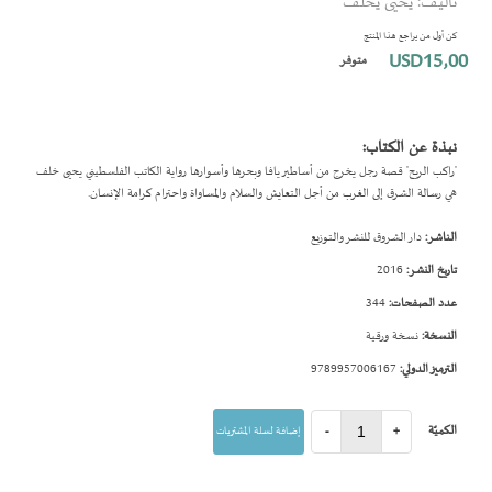
تأليف: يحيى يخلف
بداية
معرض
كن أول من يراجع هذا المنتج
الصور
USD15٫00
متوفر
نبذة عن الكتاب:
'راكب الريح' قصة رجل يخرج من أساطير يافا وبحرها وأسوارها رواية الكاتب الفلسطيني يحيى خلف
هي رسالة الشرق إلى الغرب من أجل التعايش والسلام والمساواة واحترام كرامة الإنسان.
الناشر:
دار الشروق للنشر والتوزيع
تاريخ النشر:
2016
عدد الصفحات:
344
النسخة:
نسخة ورقية
الترميز الدولي:
9789957006167
الكميّة
+
-
إضافة لسلة المشتريات