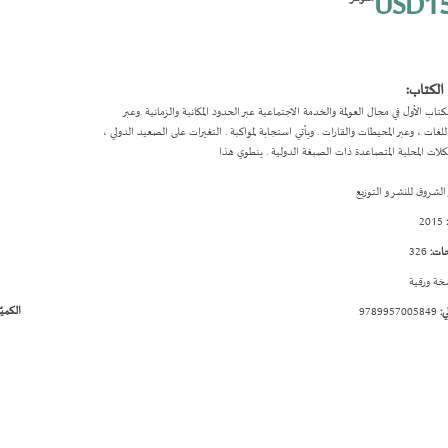
USD15
الكتاب:
لكتاب الأول في مجال العولمة والخدمة الاجتماعية عبر الحدود المكانية والزمانية .وعبر
للغات ، وعبر المحيطات والقارات . ويأتي استجابة لمواكبة . التغيرات على الصعيد الدولي ،
كلات المحلية المتصاعدة ذات الصبغة الدولية . ينطوي هذا
الشروق للنشر و التوزيع
2015
ات:
326
ة ورقية
الكميّ
ي:
9789957005849