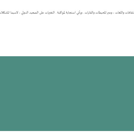
 الثقافات واللغات ، وعبر المحيطات والقارات . ويأتي استجابة لمواكبة . التغيرات على الصعيد الدولي ، لاسيما المشك