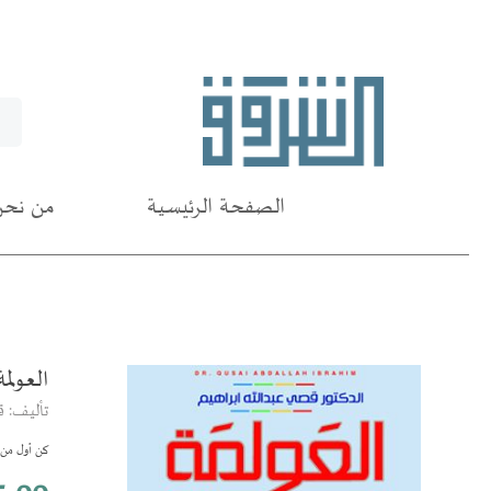
الصفحة الرئيسية
من نحن
العولم
انتقل
إلى
تأليف: 
النهاية
معرض
كن أول من ي
الصور