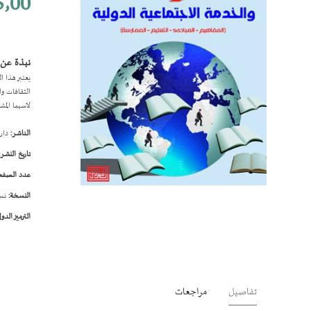
٫00
نبذة عن 
يعتبر هذا ا
الثقافات وا
لاسيما المش
الناشر:
دار 
تاريخ النشر:
عدد الصفح
النسخة:
نسخ
تخطي
إلى
الترميز الدول
بداية
معرض
الصور
تفاصيل
مراجعات