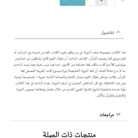
تفاصيل
هذا الكتاب موضوعه شعب التوراة أي من يطلق عليهم الكتاب المقدس تسمية بني اسرائيل أو
قوم موسى كما يصفهم القرآن، اكتشف الباحث أن هؤلاء القوم كانوا يتشكلون من جماعتين
عرقيتين كلاًّ منها كانت تتكلم بلغة مختلفة عن الأخرى، إحداهما عرب عاربة وهنا يثبت الباحث
بما لا يدع مجالاً للشك أن لغة التوراة الحقيقية( توراة موسى) كانت العربية الفصحى لغة
القرآن، وكانت مواطن هؤلاء القوم شمال الحجاز والجماعة الثانية حورية – هندوسية أرمنية،
ومن هذا الاختلاط نتج كل التناقض الحاصل في أسفار التوراة، يقدم الباحث في هذا الكتاب
رؤية جديدة وحقيقية لتاريخ المشرق العربي القديم من خلال تحليل ومعالجة نصوص التوراة
والإنجيل والقرآن والآثار....
مراجعات
منتجات ذات الصلة