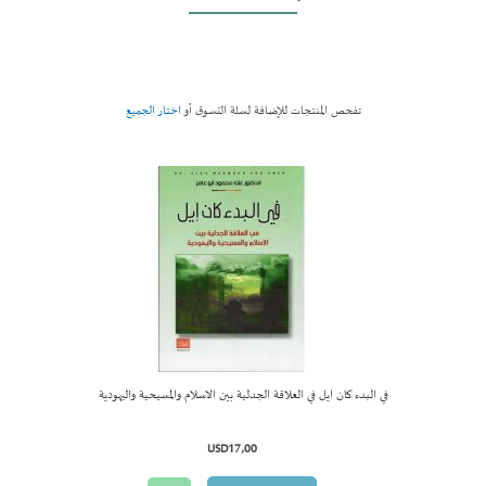
تفحص المنتجات للإضافة لسلة التسوق أو
اختار الجميع
في البدء كان ايل في العلاقة الجدلية بين الاسلام والمسيحية واليهودية
أضف لسل
التسوق
USD17٫00