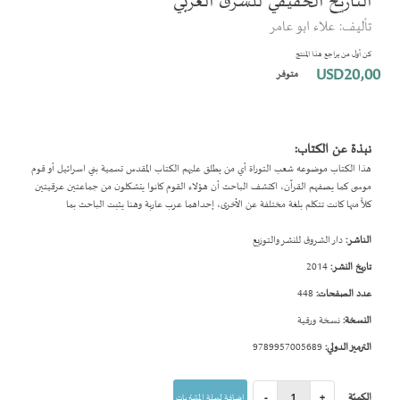
التاريخ الحقيقي للشرق العربي
بداية
تأليف: علاء ابو عامر
معرض
الصور
كن أول من يراجع هذا المنتج
USD20٫00
متوفر
نبذة عن الكتاب:
هذا الكتاب موضوعه شعب التوراة أي من يطلق عليهم الكتاب المقدس تسمية بني اسرائيل أو قوم
موسى كما يصفهم القرآن، اكتشف الباحث أن هؤلاء القوم كانوا يتشكلون من جماعتين عرقيتين
كلاًّ منها كانت تتكلم بلغة مختلفة عن الأخرى، إحداهما عرب عاربة وهنا يثبت الباحث بما
الناشر:
دار الشروق للنشر والتوزيع
تاريخ النشر:
2014
عدد الصفحات:
448
النسخة:
نسخة ورقية
الترميز الدولي:
9789957005689
الكميّة
+
-
إضافة لسلة المشتريات