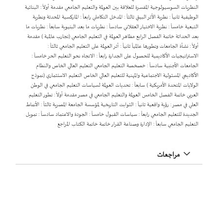
النظريات السوسيولوجية المفسرة للعلاقة بين العولمة والتعليم الجامعي مقدمة أولاً : البنائية
الوظيفية ثانياً : نظرية الأثر البيئي ثالثاً : المدخل التكاملي رابعاً : الماركسية المحدثة ونظرية
التبعية خامساً : نظرية الاختيار العقلاني سادساً : نظريات ما بعد البنيوية سابعاً : نظريات ما
بعد الحداثة خاتمة الفصل الرابع مظاهر العولمة في التعليم الجامعي (تجارب عالمية ) مقدمة
أولاً : نشأة الجامعات وتطورها عالمياً ثانياً : أثر العولمة على التعليم الجامعي ثالثاً :
الاستراتيجيات الأكاديمية للحصول على الجدارة رابعاً : الاتجاه نحو التعليم الحر خامساً :
الجامعات الأجنبية سادساً : خصخصة التعليم الجامعي التعليم العالي الخاص والنظام
الأكاديمي المسئولية الاجتماعية والمهنية للتعليم العالي الخاص التعليم الاستثماري (نموذج
الولايات المتحدة الأمريكية ) سابعاً : تحديات العولمة لسياسات التعليم الجامعي في الوطن
العربي خاتمة الفصل الخامس العولمة والتعليم الجامعي في مصر مقدمة أولاً : تطور التعليم
العلي في مصر : رؤية واقعية ثانياً : الثوابت التاريخية لمؤسسة الجامعة المصرية ثالثاً : الأنماط
الجديدة للتعليم الجامعي رابعاً : سياسات القبول خامساً : الجودة والاعتماد سادساً : تمويل
التعليم الجامعي سابعاً : الإدارة وصناعة القرار خاتمة خاتمة الكتاب المراجع
مراجعات