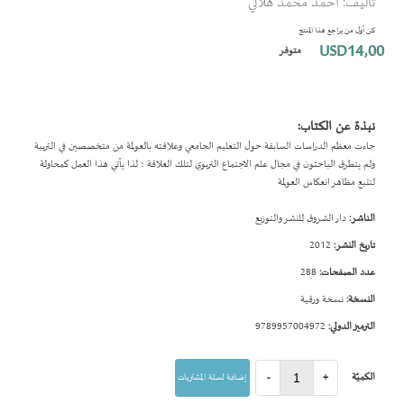
تأليف: احمد محمد هلالي
بداية
معرض
كن أول من يراجع هذا المنتج
الصور
USD14٫00
متوفر
نبذة عن الكتاب:
جاءت معظم الدراسات السابقة حول التعليم الجامعي وعلاقته بالعولمة من متخصصين في التربية
ولم يتطرق الباحثون في مجال علم الاجتماع التربوي لتلك العلاقة ؛ لذا يأتي هذا العمل كمحاولة
لتتبع مظاهر انعكاس العولمة
الناشر:
دار الشروق للنشر والتوزيع
تاريخ النشر:
2012
عدد الصفحات:
288
النسخة:
نسخة ورقية
الترميز الدولي:
9789957004972
الكميّة
+
-
إضافة لسلة المشتريات