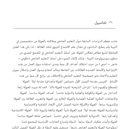
تفاصيل
جاءت معظم الدراسات السابقة حول التعليم الجامعي وعلاقته بالعولمة من متخصصين في
التربية ولم يتطرق الباحثون في مجال علم الاجتماع التربوي لتلك العلاقة ؛ لذا يأتي هذا العمل
كمحاولة لتتبع مظاهر انعكاس العولمة على أنماط التعليم الجامعي في المجتمع المصري من
منظور سوسيولوجيا التربية ، وذلك لإلقاء الضوء على أنماط التعليم الجامعي (حكومي –
خاص – أجنبي ) من حيث اختلاف أهداف كل نمط ومدى استفادة سوق العمل من هذه
الازدواجية والأنماط الجديدة للعلاقات بين الجامعة وعالم التجارة وسوق العمل وأشكال تمويل
التعليم والاتجاه نحو خصخصة التعليم الجامعي والاختلاف بين برامج كل نمط من هذه
الأنماط . الفهرس مقدمة الفصل الأول خصائص العولمة وأهدافها مقدمة أولاً : العولمة :
المصطلح والمفهوم ثانياً : المراحل التاريخية الممهدة للعولمة ثالثاً : الحداثة تمهيد للعولمة رابعاً :
التداخل بين العولمة والكوكبة والعالمية والدولية خامساً : أهداف العولمة سادساً : العولمة
والاتجاهات الفكرية العالمية العلمانية والعولمة التلازم بين العولمة والتغريب العلاقة بين العولمة
والماسونية سابعاً : العولمة والأمركة خاتمة الفصل الثاني الأبعاد الثقافية والاجتماعية
والسياسية للعولمة مقدمة أولاً : قيم العولمة ثانياُ: العولمة واللغة والهوية ثالثاً : العولمة الاجتماعية
وأهدافها رابعاً : الامبريالية الثقافية وتزييف الوعي خامساً : خصائص ثقافة العولمة سادساً :
العولمة وآليات تفكيك الدولة سابعاً : الدولة وإشباع الحاجات الأساسية للمجتمع ثامناً :
أيدولوجية العولمة والتعليم الجامعي تاسعاً : مستقبل وقوة الدولة في ظل العولمة الفصل الثالث