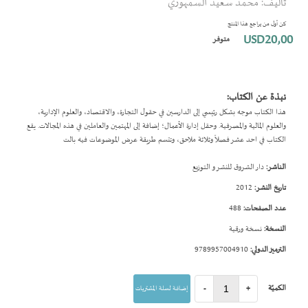
تأليف: محمد سعيد السمهوري
بداية
معرض
كن أول من يراجع هذا المنتج
الصور
USD20٫00
متوفر
نبذة عن الكتاب:
هذا الكتاب موجه بشكل رئيسي إلى الدارسين في حقول التجارة، والاقتصاد، والعلوم الإدارية،
والعلوم المالية والمصرفية. وحقل إدارة الأعمال؛ إضافة إلى المهتمين والعاملين في هذه المجالات. يقع
الكتاب في احد عشر فصلاً وثلاثة ملاحق، وتتسم طريقة عرض الموضوعات فيه بالت
الناشر:
دار الشروق للنشر و التوزيع
تاريخ النشر:
2012
عدد الصفحات:
488
النسخة:
نسخة ورقية
الترميز الدولي:
9789957004910
الكميّة
+
-
إضافة لسلة المشتريات