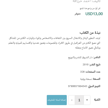
تأليف: احمد حرزالله
بداية
معرض
كن أول من يراجع هذا المنتج
الصور
USD13٫00
متوفر
نبذة عن الكتاب:
اوجد التطور الهائل والانتقال السريع بين الثقافات والاشخاص والمواد والمهارات الكثير من المشاكل
التي تضع الكثير من العراقيل في طريق الافراد والمجموعات وتعيق تقدمها واكتسابهم للمهارة والتعلم
وبالتالي تعيق الانتاج وتقلله
الناشر:
دار الشروق للنشر والتوزيع
تاريخ النشر:
2010
عدد الصفحات:
328
النسخة:
نسخة ورقية
الترميز الدولي:
9789957004545
الكميّة
+
-
إضافة لسلة المشتريات