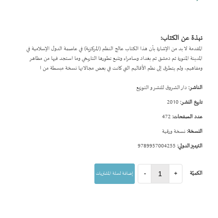
نبذة عن الكتاب:
المقدمة لا بد من الإشارة بأن هذا الكتاب عالج النظم (المركزية) في عاصمة الدول الإسلامية في
المدينة المنورة ثم دمشق ثم بغداد وسامراء وتتبع تطورها التاريخي وما استجد فيها من مظاهر
ومفاهيم، ولم يتطرق إلى نظم الأقاليم التي كانت في بعض مجالاتها نسخة مبسطة من ا
الناشر:
دار الشروق للنشر و التوزيع
تاريخ النشر:
2010
عدد الصفحات:
472
النسخة:
نسخة ورقية
الترميز الدولي:
9789957004255
الكميّة
+
-
إضافة لسلة المشتريات