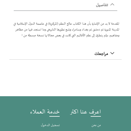
تفاصيل
المقدمة لا بد من الإشارة بأن هذا الكتاب عالج النظم (المركزية) في عاصمة الدول الإسلامية في
المدينة المنورة ثم دمشق ثم بغداد وسامراء وتتبع تطورها التاريخي وما استجد فيها من مظاهر
ومفاهيم، ولم يتطرق إلى نظم الأقاليم التي كانت في بعض مجالاتها نسخة مبسطة من ا
مراجعات
اعرف عنا اكثر
خدمة العملاء
من نحن
تسجيل الدخول