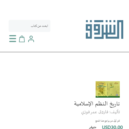
سلة التسوق
انتقل
إلى
النهاية
معرض
تاريخ النظم الإسلامية
تخطي
الصور
إلى
تأليف: فاروق عمر فوزي
بداية
معرض
كن أول من يراجع هذا المنتج
الصور
USD30٫00
متوفر