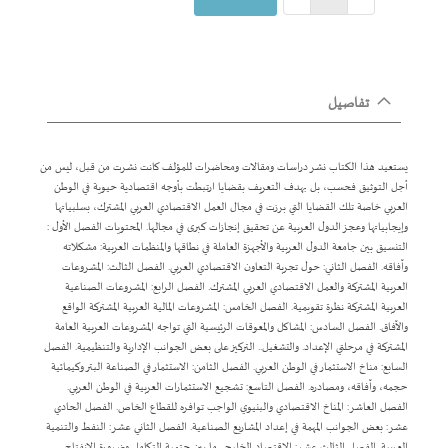
تفاصيل
يستعيد هذا الكتاب نشر دراسات ومقالات ومحاضرات للمؤلف كانت نشرت من قبل، ليس من
أجل التوثيق فحسب، بل بهدف التعريف بقضايا ارتبطت بأوجه اقتصادية حيوية في الوطن
العربي خاصة تلك القضايا التي برزت في مجال العمل الاقتصادي العربي المشترك، بسلبياتها
وإيجابياتها وعجز الدول العربية عن تحقيق إنجازات كبرى في مجالها. المحتويات الفصل الأول :
التنسيق بين جامعة الدول العربية والأجهزة العاملة في نطاقها والمنظمات العربية: مشكلاته
وآفاقه. الفصل الثاني: حول تجربة التعاون الاقتصادي العربي. الفصل الثالث: المشروعات
العربية المشتركة والعمل الاقتصادي العربي المشترك. الفصل الرابع: المشروعات الصناعية
العربية المشتركة نظرة تقويمية. الفصل الخامس: المشروعات المالية العربية المشتركة الواقع
والآفاق. الفصل السادس: المشاكل والمعوقات الرئيسية التي تواجه المشروعات العربية العامة
المشتركة في مرحلتي الإعداد. والتشغيل.. التركيز على بعض الجوانب الإدارية والتنظيمية. الفصل
السابع: مناخ الاستثمار في الوطن العربي. الفصل الثامن: الاستثمار في الصناعة البتر وكيمائية
حجمه، وآفاقه، ومصادره. الفصل التاسع: تشجيع الاستثمارات العربية في الوطن العربي.
الفصل العاشر: المناخ الاقتصادي والبنيوي الواجب توافره للقطاع الخاص. الفصل الحادي
عشر: بعض الجوانب المهمة في إعداد المشاريع الصناعية. الفصل الثاني عشر: النفط والتنمية
العربية. الفصل الثالث عشر: الاقتصاد الخليجي ما بين حتمية التكامل وضرورة الانفتاح.