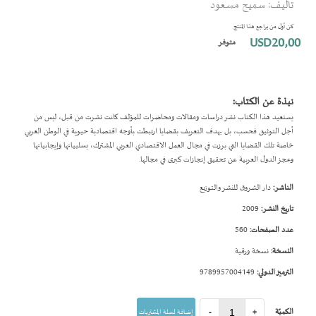
تأليف: سميح مسعود
بداية
معرض
كن أول من يراجع هذا المنتج
الصور
USD20٫00
متوفر
نبذة عن الكتاب:
يستعيد هذا الكتاب نشر دراسات ومقالات ومحاضرات للمؤلف كانت نشرت من قبل، ليس من
أجل التوثيق فحسب، بل بهدف التعريف بقضايا ارتبطت بأوجه اقتصادية حيوية في الوطن العربي
خاصة تلك القضايا التي برزت في مجال العمل الاقتصادي العربي المشترك، بسلبياتها وإيجابياتها
وعجز الدول العربية عن تحقيق إنجازات كبرى في مجالها.
الناشر:
دار الشروق للنشر والتوزيع
تاريخ النشر:
2009
عدد الصفحات:
560
النسخة:
نسخة ورقية
الترميز الدولي:
9789957004149
الكميّة
+
-
إضافة لسلة المشتريات