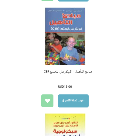
مبادئ التأهيل - المرتكز على المجتمع CBR
أضف لسل
التسوق
USD15٫00
أضف لسلة التسوق