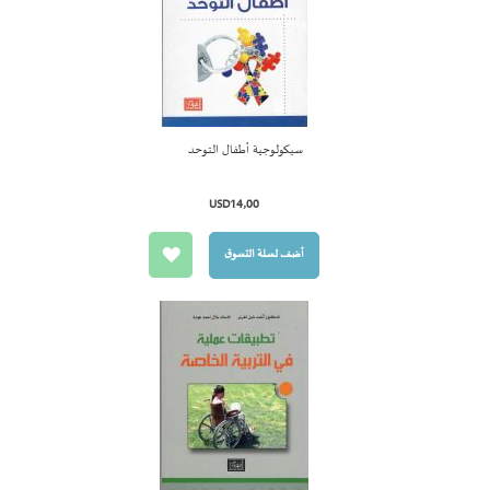
سيكولوجية أطفال التوحد
أضف لسل
التسوق
USD14٫00
أضف لسلة التسوق