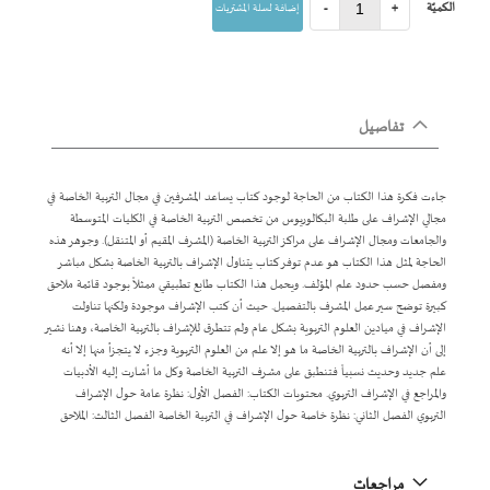
الكميّة
+
-
إضافة لسلة المشتريات
تفاصيل
جاءت فكرة هذا الكتاب من الحاجة لوجود كتاب يساعد المشرفين في مجال التربية الخاصة في
مجالي الإشراف على طلبة البكالوريوس من تخصص التربية الخاصة في الكليات المتوسطة
والجامعات ومجال الإشراف على مراكز التربية الخاصة (المشرف المقيم أو المتنقل). وجوهر هذه
الحاجة لمثل هذا الكتاب هو عدم توفر كتاب يتناول الإشراف بالتربية الخاصة بشكل مباشر
ومفصل حسب حدود علم المؤلف. ويحمل هذا الكتاب طابع تطبيقي ممثلاً بوجود قائمة ملاحق
كبيرة توضح سير عمل المشرف بالتفصيل. حيث أن كتب الإشراف موجودة ولكنها تناولت
الإشراف في ميادين العلوم التربوية بشكل عام ولم تتطرق للإشراف بالتربية الخاصة، وهنا نشير
إلى أن الإشراف بالتربية الخاصة ما هو إلا علم من العلوم التربوية وجزء لا يتجزأ منها إلا أنه
علم جديد وحديث نسبياً فتنطبق على مشرف التربية الخاصة وكل ما أشارت إليه الأدبيات
والمراجع في الإشراف التربوي. محتويات الكتاب: الفصل الأول: نظرة عامة حول الإشراف
التربوي الفصل الثاني: نظرة خاصة حول الإشراف في التربية الخاصة الفصل الثالث: الملاحق
مراجعات