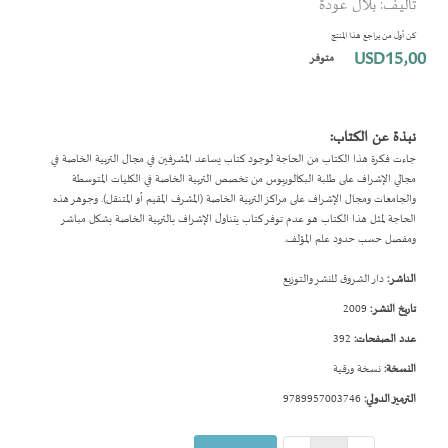
تأليف: بلال عودة
بداية
معرض
كن أول من يراجع هذا المنتج
الصور
USD15٫00
متوفر
نبذة عن الكتاب:
جاءت فكرة هذا الكتاب من الحاجة لوجود كتاب يساعد المشرفين في مجال التربية الخاصة في
مجالي الإشراف على طلبة البكالوريوس من تخصص التربية الخاصة في الكليات المتوسطة
والجامعات ومجال الإشراف على مراكز التربية الخاصة (المشرف المقيم أو المتنقل). وجوهر هذه
الحاجة لمثل هذا الكتاب هو عدم توفر كتاب يتناول الإشراف بالتربية الخاصة بشكل مباشر
ومفصل حسب حدود علم المؤلف.
الناشر:
دار الشروق للنشر والتوزيع
تاريخ النشر:
2009
عدد الصفحات:
392
النسخة:
نسخة ورقية
الترميز الدولي:
9789957003746