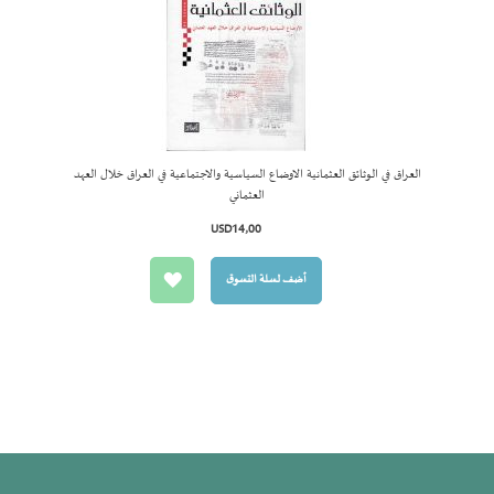
العراق في الوثائق العثمانية الاوضاع السياسية والاجتماعية في العراق خلال العهد
أضف لسل
العثماني
التسوق
USD14٫00
أضف لسلة التسوق