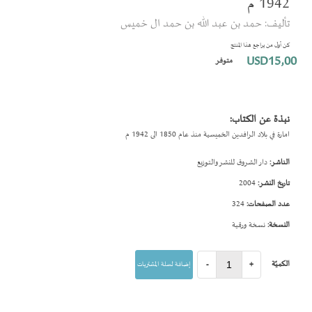
1942 م
بداية
تأليف: حمد بن عبد الله بن حمد ال خميس
معرض
الصور
كن أول من يراجع هذا المنتج
USD15٫00
متوفر
نبذة عن الكتاب:
امارة في بلاد الرافدين الخميسية منذ عام 1850 الى 1942 م
الناشر:
دار الشروق للنشر والتوزيع
تاريخ النشر:
2004
عدد الصفحات:
324
النسخة:
نسخة ورقية
الكميّة
+
-
إضافة لسلة المشتريات