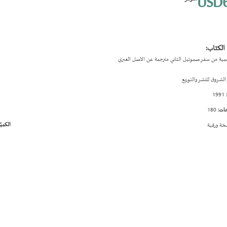
USD6
الكتاب:
لحمية من سفر صموئيل الثاني مترجمة عن الاصل العبري
الشروق للنشر والتوزيع
1991
ات:
180
الكميّ
ة ورقية