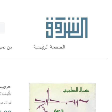
الصفحة الرئيسية
من نحن
حروب 
انتقل
إلى
تأليف: ك
النهاية
معرض
كن أول من ي
الصور