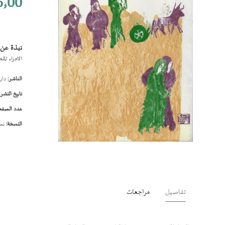
٫00
نبذة عن 
الاجزاء الم
الناشر:
دار 
تاريخ النشر:
عدد الصفح
النسخة:
نسخ
تخطي
إلى
بداية
معرض
الصور
تفاصيل
مراجعات