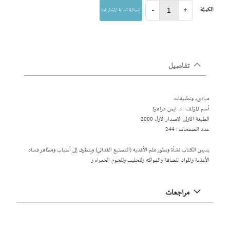
الكميّة
+
-
إضافة لسلة المشتريات
تفاصيل
مبادىء وتطبيقات
أسم المؤلف : د. ايمن مزاهرة
الطبعة الاولى الاصدار الاول 2000
عدد الصفحات : 244
يدرس الكتاب نشأة وتطور علم الأغذية (التصنيع الغذائي) ويتطرق إلى أسباب ومظاهر فساد
الأغذية والمواد المضافة والفواكه وللحليب وللحوم الحمراء و
مراجعات