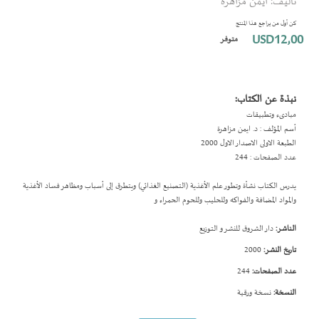
تأليف: ايمن مزاهرة
بداية
معرض
كن أول من يراجع هذا المنتج
الصور
USD12٫00
متوفر
نبذة عن الكتاب:
مبادىء وتطبيقات
أسم المؤلف : د. ايمن مزاهرة
الطبعة الاولى الاصدار الاول 2000
عدد الصفحات : 244
يدرس الكتاب نشأة وتطور علم الأغذية (التصنيع الغذائي) ويتطرق إلى أسباب ومظاهر فساد الأغذية
والمواد المضافة والفواكه وللحليب وللحوم الحمراء و
الناشر:
دار الشروق للنشر و التوزيع
تاريخ النشر:
2000
عدد الصفحات:
244
النسخة:
نسخة ورقية