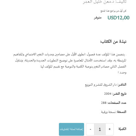
تأليف: د.معن خليل العمر
بداية
معرض
كن أول من يراجع هذا المنتج
الصور
USD12٫00
متوفر
نبذة عن الكتاب:
. يتضمن هذا المؤلف عدة فصول :انطوى الأول على مضامين ومديات التغير الاجتماعي والمفاهيم
المرتبطة به، وقد استخدمت الأمثال المعاصرة على توضيح التطورات الجديدة والحديثة، وتناول
الفصل الثاني مصادر التغير بنوعية الكمية والنوعية مع تقييم المؤلف لها.
وحدد ا
الناشر:
دار الشروق للنشر و التوزيع
تاريخ النشر:
2004
عدد الصفحات:
288
النسخة:
نسخة ورقية
الكميّة
+
-
إضافة لسلة المشتريات