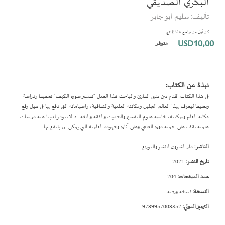
البكري الصديقي
بداية
تأليف: سليم ابو جابر
معرض
الصور
كن أول من يراجع هذا المنتج
USD10٫00
متوفر
نبذة عن الكتاب:
في هذا الكتاب اقدم بين يدي القارئ والباحث هذا العمل "تفسير سورة الكهف" تحقيقا ودراسة
وتعليقا ليعرف بهذا العالم الجليل ومكانته العلمية والثقافية، واسهاماته التي دفع بها في ببيل رفع
مكانة العلم وتمكينه، خاصة علوم التفسير والحديث والفقه واللغة. اذ لا تتوفر لدينا عنه دراسات
علمية تقف على اهمية دوره العلمي وعلى آثاره وجهوده العلمية التي يمكن ان ينتفع بها.
الناشر:
دار الشروق للنشر والتوزيع
تاريخ النشر:
2021
عدد الصفحات:
204
النسخة:
نسخة ورقية
الترميز الدولي:
9789957008352