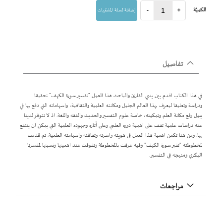
الكميّة
+
-
إضافة لسلة المشتريات
تفاصيل
في هذا الكتاب اقدم بين يدي القارئ والباحث هذا العمل "تفسير سورة الكهف" تحقيقا
ودراسة وتعليقا ليعرف بهذا العالم الجليل ومكانته العلمية والثقافية، واسهاماته التي دفع بها في
ببيل رفع مكانة العلم وتمكينه، خاصة علوم التفسير والحديث والفقه واللغة. اذ لا تتوفر لدينا
عنه دراسات علمية تقف على اهمية دوره العلمي وعلى آثاره وجهوده العلمية التي يمكن ان ينتفع
بها. ومن هنا تكمن اهمية هذا العمل في هويته واسرته وثقافته واسهامته العلمية. ثم قدمت
لمخطوطته "تفير سورة الكهف" وفيه عرفت بالمخطوطة وتقوفت عند اهميتها ونسبتها لمفسرنا
البكري ومنهجه في التفسير.
مراجعات