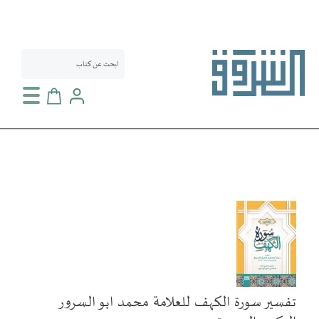
سلة التسوق
انتقل
إلى
النهاية
معرض
الصور
تفسير سورة الكهف للعلامة محمد ابو السرور
تخطي
إلى