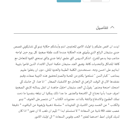
تفاصيل
اردت ان اقص عليكم يا اولياء الامور المحترمين انتم وأبناءكم حكاية تينو كي تشاركوني قصص
جدي ستيفان الرائع الذي وأورثني هذه الحكاية عندما كنت طفلة صغيرة. كل يوم حين اواجه
متاعب وما يدعو للفرح، اتذكر الدروس التي علمني اياها جدي والتي تمنحني القوة للتعامل مع
كافة المشاكل والتحديات كافة. وهبني الجد ستيفان حكمة اجيال الاجداد الذين قاموا بتربية
ابنائهم على احسن وجه، مستخدمين الكلمة الطيبة والخبرة المثلى، دون ان يثقلوا عليهم
بمتاعب " كبار السن " تسلحوا بكثير من المحبة والصبر لتحقيق هذه التربية صفات وقيم
نفتقدها الان في الوقت الراهن في التعامل مع الاشقياء الصغار. " انا هنا، الى جانبك كي
امنحك اجنحة وجذور" يقول لي الجد ستيفان احاول جاهدة ان انقل رسالته لابنتي الصغيرة.
اعرف جيدا بأنها تحتاج الى الاجنحة والجذور. ما عدا ذلك يمكنها ان تبلغه بنفسها ما دمت
تملك الطموح والاندفاع والثقة بالذات. محتويات الكتاب * ان تنتصر على الخوف * تينو
والكذب * عن الحسد وعن الاشياء في الفترينات * سلسلة ذهبية وإيقونة من الياقوت * دقيقة
غضب تفقد 60 ثانية من السعادة * لا تستسلم ابدا * المهم ان تلعب لا ان تفوز * اذا كان
لديك كرتان اعط احدهما لفقير * الحب وقوس السعادة * الى اولياء الامور