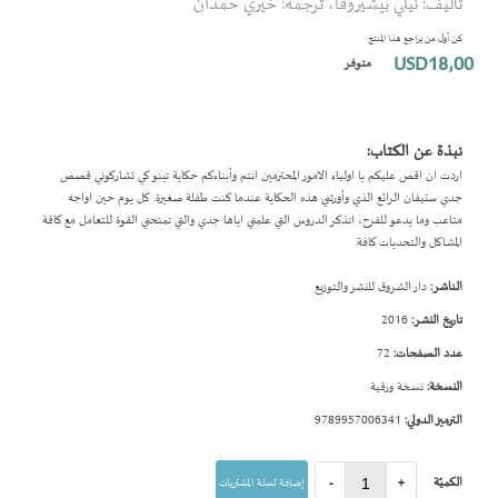
تأليف: نيلي بيشيروفا، ترجمة: خيري حمدان
بداية
معرض
كن أول من يراجع هذا المنتج
الصور
USD18٫00
متوفر
نبذة عن الكتاب:
اردت ان اقص عليكم يا اولياء الامور المحترمين انتم وأبناءكم حكاية تينو كي تشاركوني قصص
جدي ستيفان الرائع الذي وأورثني هذه الحكاية عندما كنت طفلة صغيرة. كل يوم حين اواجه
متاعب وما يدعو للفرح، اتذكر الدروس التي علمني اياها جدي والتي تمنحني القوة للتعامل مع كافة
المشاكل والتحديات كافة.
الناشر:
دار الشروق للنشر والتوزيع
تاريخ النشر:
2016
عدد الصفحات:
72
النسخة:
نسخة ورقية
الترميز الدولي:
9789957006341
الكميّة
+
-
إضافة لسلة المشتريات