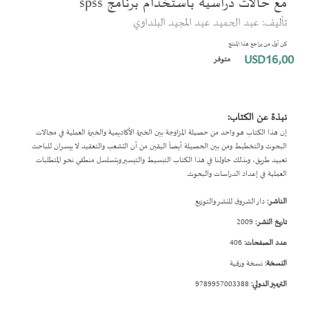
مع حالات دراسية باستخدام برنامج spss
بداية
تأليف: عبد الحميد عبد المجيد البلداوي
معرض
الصور
كن أول من يراجع هذا المنتج
USD16٫00
متوفر
نبذة عن الكتاب:
إن هذا الكتاب هو واحد من حصيلة المزاوجة بين الخبرة الأكاديمية والخبرة العملية في مجالات
البحوث والتخطيط ومن بين الحصيلة أيضاً اليقين من أن التشعب والتعقيد لا ييسران للباحث
تعبيد طريق، وبذلك حاولنا في هذا الكتاب التبسيط والتيسير وبتسلسل منطقي نحو المتطلبات
العملية في إعداد الدراسات والبحوث.
الناشر:
دار الشروق للنشر والتوزيع
تاريخ النشر:
2009
عدد الصفحات:
406
النسخة:
نسخة ورقية
الترميز الدولي:
9789957003388