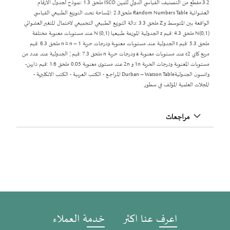
3.2:مقطع من التصنيف القياسي الدولي للمهن ISCO ملحق 1.3 :نموذج لجدول الارقام
العشوائية Random Numbers Table ملحق2.3 :المساحة تحت التوزيع الطبيعي القياسي
الواقعة بين المتوسط وZ ملحق 3.3 :دالة التوزيع الطبيعي التجميعي لاحتمال المتغير العشوائي
N(0,1) ملحق 4.3 :قيم z الجدولية الموزعة طبيعيا N (0,1) عند مستويات معنوية مختلفة
ملحق 5.3 :قيم t الجدولية عند مستويات معنوية ودرجات حرية n = n – 1 ملحق 6.3 :قيم
مربع كاي c2 عند مستويات معنوية a ودرجات حرية n ملحق 7.3 :قيم ¦ الجدولية عند عدد من
مستويات المعنوية ودرجات الحرية 1n و 2n عند مستوى معنوية 0.05 ملحق 1.6 :قيم داربن-
واتسون الجدوليةDurban – Watson Table المـراجــع - الكتب العربية - الكتب الانكليزية -
المجلات العلمية المؤلف في سطور
مراجعات
اعرف عنا اكثر
خدمة العملاء