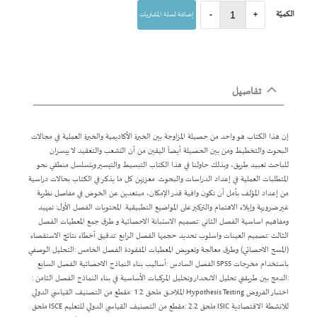
الكميّة
+
-
إضافة لسلة المشتريات
تفاصيل
إن هذا الكتاب هو واحد من حصيلة المزاوجة بين الخبرة الأكاديمية والخبرة العملية في مجالات
البحوث والتخطيط ومن بين الحصيلة أيضاً اليقين من أن التشعب والتعقيد لا ييسران
للباحث تعبيد طريق، وبذلك حاولنا في هذا الكتاب التبسيط والتيسير وبتسلسل منطقي نحو
المتطلبات العملية في إعداد الدراسات والبحوث. معززين كل ما يذكر في الكتاب بحالات دراسية
من إعداد المؤلف بأمل أن تكون وافية قدر الإمكان، مبتعدين عن الخوض في مفاصل نظرية
غير ضرورية وإيلاء الاهتمام والتركيز على المواضيع التطبيقية. المحتويات الفصل الأول: تمهيد
ومفاهيم اساسية الفصل الثاني :تصميم الاستبانة الاحصائية و طرق جمع المعطيات الفصل
الثالث :تصميم العينات واسلوب تحديد حجمها الفصل الرابع :تدقيق أخطاء نتائج الاستقصاء
(المسح الاحصائي) وطرق معالجة وتعويض المعطيات المفقودة الفصل الخامس :التحليل الوصفي
باستخدام مخرجات SPSS الفصل السادس :أساليب بناء النماذج الاحصائية الفصل السابع
:الدمج بين طريقتي تحليل الانـحدار وتحليل المركبات الأساسية في بناء النماذج الفصل الثامن :
اختبار الفروض Hypothesis Testing المـلاحـــق ملحق 1.2 :مقطع من التصنيف القياسي الدولي
للانشطة الاقتصادية ISIC ملحق 2.2 :مقطع من التصنيف القياسي الدولي للتعليم ISCE ملحق