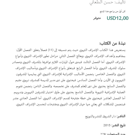
تأليف: حسن الطعاني
بداية
معرض
كن أول من يراجع هذا المنتج
الصور
USD12٫00
متوفر
نبذة عن الكتاب:
يستعرض هذا الكتاب الإشراف التربوي حيث يتم تنسيقه إلى (11) فصلاً يتعلق: الفصل الأول:
بمفاهيم وأهداف الإشراف التربوي. ويعالج الفصل الثاني: مراحل تطور الإشراف التربوي وأنواع
الإشراف التربوي. أما الفصل الثالث: فيدور حول المهارات اللازم توافرها بالمشرف التربوي ومصادر
سلوك المشرف التربوي. وأما الفصل الرابع: فيتعلق بأنواع الإشراف التربوي وبأساليب الإشراف
التربوي. والفصل الخامس: يتضمن الأساليب الإجرائية للإشراف التربوي التي يمارسها المشرفون
التربويون في الأردن. وأما الفصل السادس: فيحتوي على دور مدير المدرسة كمشرف تربوي مقيم.
والفصل السابع: يحتوي على دور المعلم كمشرف على تخصصه. والفصل الثامن: يتضمن تقويم
العملية الإشرافية التربوية. والفصل التاسع: يحتوي على طرق اختيار المشرفين التربويين وتدريبهم.
أما الفصل العاشر: فيحتوي على خطة مقترحة لقسم الإشراف التربوي. أما الفصل الحادي عشر
فيتضمن المشكلات التي يعاني منها جهاز الإشراف التربوي ومقترحات لتحسين الإشراف التربوي.
الناشر:
دار الشروق للنشر والتوزيع
تاريخ النشر:
2015
عدد الصفحات:
278