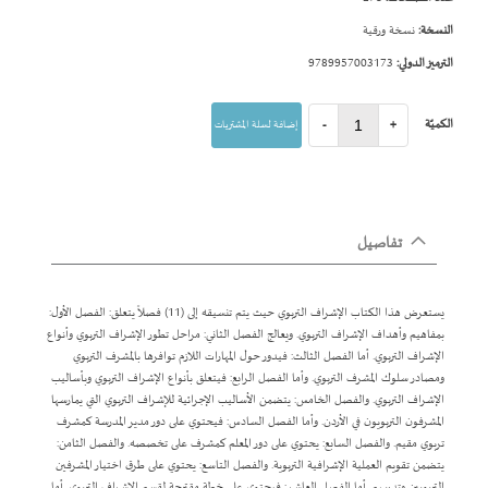
النسخة:
نسخة ورقية
الترميز الدولي:
9789957003173
الكميّة
+
-
إضافة لسلة المشتريات
تفاصيل
يستعرض هذا الكتاب الإشراف التربوي حيث يتم تنسيقه إلى (11) فصلاً يتعلق: الفصل الأول:
بمفاهيم وأهداف الإشراف التربوي. ويعالج الفصل الثاني: مراحل تطور الإشراف التربوي وأنواع
الإشراف التربوي. أما الفصل الثالث: فيدور حول المهارات اللازم توافرها بالمشرف التربوي
ومصادر سلوك المشرف التربوي. وأما الفصل الرابع: فيتعلق بأنواع الإشراف التربوي وبأساليب
الإشراف التربوي. والفصل الخامس: يتضمن الأساليب الإجرائية للإشراف التربوي التي يمارسها
المشرفون التربويون في الأردن. وأما الفصل السادس: فيحتوي على دور مدير المدرسة كمشرف
تربوي مقيم. والفصل السابع: يحتوي على دور المعلم كمشرف على تخصصه. والفصل الثامن:
يتضمن تقويم العملية الإشرافية التربوية. والفصل التاسع: يحتوي على طرق اختيار المشرفين
التربويين وتدريبهم. أما الفصل العاشر: فيحتوي على خطة مقترحة لقسم الإشراف التربوي. أما