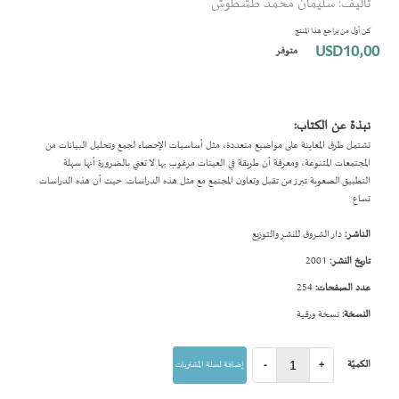
تأليف: سليمان محمد طشطوش
بداية
معرض
كن أول من يراجع هذا المنتج
الصور
USD10٫00
متوفر
نبذة عن الكتاب:
تشتمل طرق المعاينة على مواضيع متعددة، مثل أساسيات الإحصاء لجمع وتحليل البيانات من
المجتمعات المتنوعة، ومعرفة أن طريقة في العينات مرغوب بها لا تعني بالضرورة أنها سهلة
التطبيق.الصعوبة تبرز من تقبل وتعاون المجتمع مع مثل هذه الدراسات. حيث أن هذه الدراسات
تساع
الناشر:
دار الشروق للنشر والتوزيع
تاريخ النشر:
2001
عدد الصفحات:
254
النسخة:
نسخة ورقية
الكميّة
+
-
إضافة لسلة المشتريات