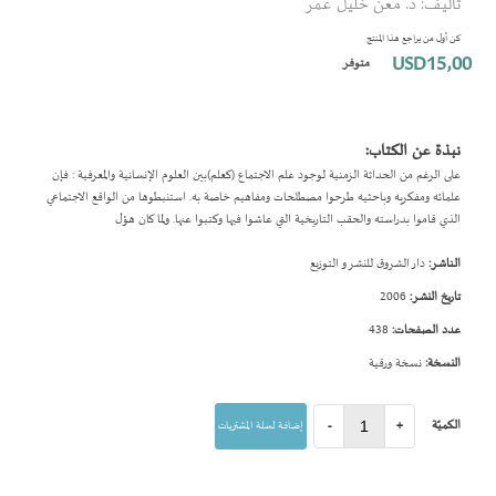
تأليف: د. معن خليل عمر
بداية
معرض
كن أول من يراجع هذا المنتج
الصور
USD15٫00
متوفر
نبذة عن الكتاب:
على الرغم من الحداثة الزمنية لوجود علم الاجتماع (كعلم)بين العلوم الإنسانية والمعرفية : فإن
علمائه ومفكريه وباحثيه طرحوا مصطلحات ومفاهيم خاصة به. استنبطوها من الواقع الاجتماعي
الذي قاموا بدراسته والحقب التاريخية التي عاشوا فيها وكتبوا عنها. ولما كان هؤل
الناشر:
دار الشروق للنشر و التوزيع
تاريخ النشر:
2006
عدد الصفحات:
438
النسخة:
نسخة ورقية
الكميّة
+
-
إضافة لسلة المشتريات