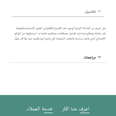
تفاصيل
على الرغم من الحداثة الزمنية لوجود علم الاجتماع (كعلم)بين العلوم الإنسانية والمعرفية :
فإن علمائه ومفكريه وباحثيه طرحوا مصطلحات ومفاهيم خاصة به. استنبطوها من الواقع
الاجتماعي الذي قاموا بدراسته والحقب التاريخية التي عاشوا فيها وكتبوا عنها. ولما كان هؤل
مراجعات
اعرف عنا اكثر
خدمة العملاء