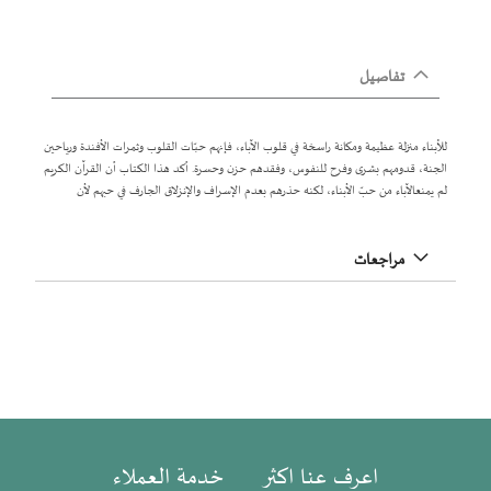
تفاصيل
للأبناء منزلة عظيمة ومكانة راسخة في قلوب الآباء، فإنهم حبّات القلوب وثمرات الأفندة ورياحين
الجنة، قدومهم بشرى وفرح للنفوس، وفقدهم حزن وحسرة. أكد هذا الكتاب أن القرآن الكريم
لم يمنعالآباء من حبّ الأبناء، لكنه حذرهم بعدم الإسراف والإنزلاق الجارف في حبهم لأن
مراجعات
اعرف عنا اكثر
خدمة العملاء