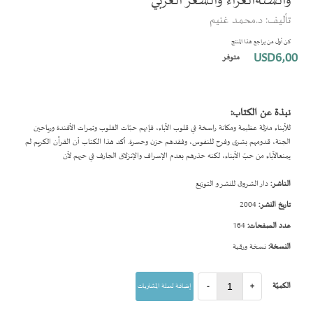
والسنةالغراء والشعر العربي
بداية
تأليف: د.محمد غنيم
معرض
الصور
كن أول من يراجع هذا المنتج
USD6٫00
متوفر
نبذة عن الكتاب:
للأبناء منزلة عظيمة ومكانة راسخة في قلوب الآباء، فإنهم حبّات القلوب وثمرات الأفندة ورياحين
الجنة، قدومهم بشرى وفرح للنفوس، وفقدهم حزن وحسرة. أكد هذا الكتاب أن القرآن الكريم لم
يمنعالآباء من حبّ الأبناء، لكنه حذرهم بعدم الإسراف والإنزلاق الجارف في حبهم لأن
الناشر:
دار الشروق للنشر و التوزيع
تاريخ النشر:
2004
عدد الصفحات:
164
النسخة:
نسخة ورقية
الكميّة
+
-
إضافة لسلة المشتريات