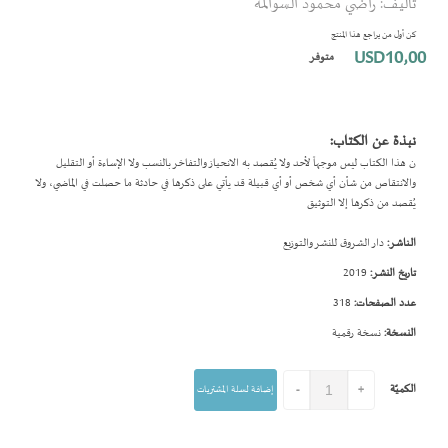
تأليف: راضي محمود السوالمة
بداية
معرض
كن أول من يراجع هذا المنتج
الصور
USD10٫00
متوفر
نبذة عن الكتاب:
ن هذا الكتاب ليس موجهاً لأحد ولا يُقصد به الانحياز والتفاخر بالنسب ولا الإساءة أو التقليل
والانتقاص من شأن أي شخص أو أي قبيلة قد يأتي على ذكرها في حادثة ما حصلت في الماضي، ولا
يُقصد من ذكرها إلا التوثيق
الناشر:
دار الشروق للنشر والتوزيع
تاريخ النشر:
2019
عدد الصفحات:
318
النسخة:
نسخة رقمية
الكميّة
+
-
إضافة لسلة المشتريات