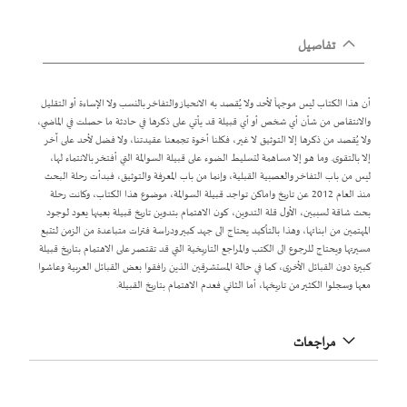
تفاصيل
أن هذا الكتاب ليس موجهاً لأحد ولا يُقصد به الانحياز والتفاخر بالنسب ولا الإساءة أو التقليل
والانتقاص من شأن أي شخص أو أي قبيلة قد يأتي على ذكرها في حادثة ما حصلت في الماضي،
ولا يُقصد من ذكرها إلا التوثيق لا غير، فكلنا أخوة تجمعنا عقيدتنا، ولا فضل لأحد على آخر
إلا بالتقوى. وما هو إلا مساهمة لتسليط الضوء على قبيلة السوالمة التي أفتخر بالانتماء لها،
ليس من باب التفاخر والعصبية القبلية، وإنما من باب المعرفة والتوثيق، فبدأت رحلة البحث
منذ العام 2012 عن تاريخ واماكن تواجد قبيلة السوالمة، موضوع هذا الكتاب، وكانت رحلة
بحث شاقة لسببين، الأول قلة التدوين، كون الاهتمام بتدوين تاريخ قبيلة بعينها يعود لوجود
المهتمين من ابنائها، وهذا بالتأكيد يحتاج الى جهد كبير ودراسة فترات متباعدة من الزمن لتتبع
مسيرتها ويحتاج للرجوع الى الكتب والمراجع التاريخية التي قد تقتصر على الاهتمام بتاريخ قبيلة
كبيرة دون القبائل الأخرى، كما في حالة المستشرقين الذين رافقوا بعض القبائل العربية وعاشوا
معها وسجلوا الكثير من تاريخها، أما الثاني فعدم الاهتمام بتاريخ القبيلة.
مراجعات