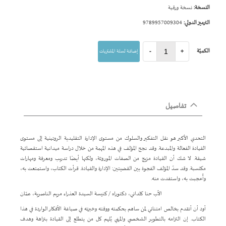
النسخة:
نسخة ورقية
الترميز الدولي:
9789957009304
الكميّة
+
-
إضافة لسلة المشتريات
تفاصيل
التحدي الأكبر هو نقل التفكير والسلوك من مستوى الإدارة التقليدية الروتينية إلى مستوى
القيادة الفعالة والمبدعة. وقد نجح المؤلف في هذه المهمة من خلال دراسة ميدانية استقصائية
شيقة. لا شك أن القيادة مزيج من الصفات الموروثة، ولكنها أيضًا تدريب ومعرفة ومهارات
مكتسبة. وقد سدّ المؤلف الفجوة بين القضيتين: الإدارة والقيادة. قرأت الكتاب، واستمتعت به،
وأُعجبت به، واستفدت منه.
الأب حنا كلداني، دكتوراه / كنيسة السيدة العذراء مريم الناصرية، عمّان
أود أن أتقدم بخالص امتناني لمن ساهم بحكمته ووقته وخبرته في صياغة الأفكار الواردة في هذا
الكتاب. إن التزامه بالتطوير الشخصي والمهني يُلهم كل من يتطلع إلى القيادة بنزاهة وهدف