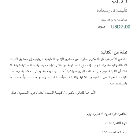
القيادة
بداية
تأليف: نادر سعادة
معرض
الصور
كن أول من يراجع هذا المنتج
USD7٫00
متوفر
نبذة عن الكتاب:
التحدي الأكبر هو نقل التفكير والسلوك من مستوى الإدارة التقليدية الروتينية إلى مستوى القيادة
الفعالة والمبدعة. وقد نجح المؤلف في هذه المهمة من خلال دراسة ميدانية استقصائية شيقة. لا
شك أن القيادة مزيج من الصفات الموروثة، ولكنها أيضًا تدريب ومعرفة ومهارات مكتسبة. وقد سدّ
المؤلف الفجوة بين القضيتين: الإدارة والقيادة. قرأت الكتاب، واستمتعت به، وأُعجبت به،
واستفدت منه.
الأب حنا كلداني، دكتوراه / كنيسة السيدة العذراء مريم الناصرية، عمّان
الناشر:
دار الشروق للنشر والتوزيع
تاريخ النشر:
2026
عدد الصفحات:
100