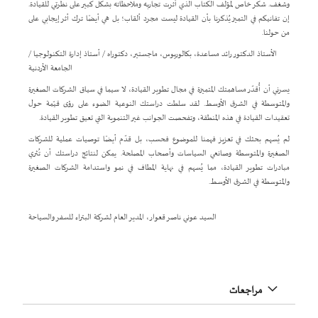
وشغف. شكر خاص لمؤلف الكتاب الذي أثرت تجاربه وملاحظاته بشكل كبير على نظرتي للقيادة.
إن تفانيكم في التميز يُذكرنا بأن القيادة ليست مجرد ألقاب؛ بل هي أيضًا ترك أثر إيجابي على
من حولنا.
الأستاذ الدكتور رائد مساعدة، بكالوريوس، ماجستير، دكتوراه / أستاذ إدارة التكنولوجيا /
الجامعة الأردنية
يسرني أن أُقدّر مساهمتك المتميزة في مجال تطوير القيادة، لا سيما في سياق الشركات الصغيرة
والمتوسطة في الشرق الأوسط. لقد سلطت دراستك النوعية الضوء على رؤى قيّمة حول
تعقيدات القيادة في هذه المنطقة، وتفحصت الجوانب غير التنموية التي تعيق تطوير القيادة.
لم يُسهم بحثك في تعزيز فهمنا للموضوع فحسب، بل قدّم أيضًا توصيات عملية للشركات
الصغيرة والمتوسطة وصانعي السياسات وأصحاب المصلحة. يمكن لنتائج دراستك أن تُثري
مبادرات تطوير القيادة، مما يُسهم في نهاية المطاف في نمو واستدامة الشركات الصغيرة
والمتوسطة في الشرق الأوسط.
السيد عوني ناصر قعوار، المدير العام لشركة البتراء للسفر والسياحة
مراجعات