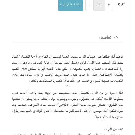
الكميّة
+
-
إضافة لسلة المشتريات
تفاصيل
عزفت آثار خطاها على حبيبات التراب بنوتتها الحالمة ليستقر بها المقام في أروقة المكتبة، "البقاء
تحت هذا السقف غاية المُنى"، قالتها وخيط الحُلم يقودها إلى غاية الغايات، ومرادها أن تمتد
بها الساعات دون انقطاع، بغيتها المكتومة أن تَغْلق عليها المكتبة أبوابها لتطحن أوراق الكتب
بأغلفتها اللامتناهية، وهذا ما حدث فعلًا، حيث قررت الاختباء في دورة المياه وقت إغلاق
المكتبة، ثم غمرها السرور في انتشاء حين تأكدت أنّ مكيدتها استحكمت بالكامل.
***
أطل رأسها من بين الأوراق كشيطان مارد مستعيضة عن حربته بقلم بارق، وأخذت تدون
سطورها الملتهبة: "هكذا هم المتغزلون بالقراءة، يرشقونها بوابل الثناء، ثم ما يلبثوا أن يتنكبوا
عنها الطريق، وتتجافى عيونهم مَحَبّة النظر والاخْتِلَاس"، كبحت مداد الحروف، وتمتمت بعد
طول تفكر: "ماذا بوسعي أن أفعل لأعيد للقراءة اعتبارها؟!"، قدح الزناد في رأسها بعد إطراق
عميق، وقالت: "وجدتها".
نبذة عن المؤلف