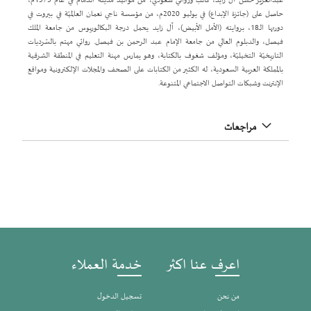
عبدالعزيز حسن آل زايد، كاتب وروائي سعودي، من مواليد مدينة الدمام في عام 1979م،
حاصل على (جائزة الإبداع) في يوليو 2020م، من مؤسسة ناجي نعمان العالميّة في بيروت في
دورتها الـ18، بروايته (الأمل الأبيض)، آل زايد يحمل درجة البكالوريوس من جامعة الملك
فيصل، والدبلوم العالي من جامعة الإمام عبد الرحمن بن فيصل. روائي مهتم بالسّرديات
التاريخيّة التخيليّة، ومؤلف شغوف بالكتابة، وهو يمارس مهنة التعليم في المنطقة الشرقية
بالمملكة العربية السعودية، له الكثير من الكتابات على الصحف والمجلات الإلكترونية ومواقع
الإنترنت وشبكات التواصل الاجتماعي المتنوعة.
مراجعات
اعرف عنا اكثر
خدمة العملاء
من نحن
تسجيل الدخول