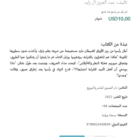
تأليف: عبد العزيز ال زايد
بداية
معرض
كن أول من يراجع هذا المنتج
الصور
USD10٫00
متوفر
نبذة عن الكتاب:
أطل رأسها من بين الأوراق كشيطان مارد مستعيضة عن حربته بقلم بارق، وأخذت تدون سطورها
الملتهبة: "هكذا هم المتغزلون بالقراءة، يرشقونها بوابل الثناء، ثم ما يلبثوا أن يتنكبوا عنها الطريق،
وتتجافى عيونهم مَحَبّة النظر والاخْتِلَاس"، كبحت مداد الحروف، وتمتمت بعد طول تفكر: "ماذا
بوسعي أن أفعل لأعيد للقراءة اعتبارها؟!"، قدح الزناد في رأسها بعد إطراق عميق، وقالت:
"وجدتها".
الناشر:
دار الفينيق للنشر والتوزيع
تاريخ النشر:
2022
عدد الصفحات:
136
النسخة:
نسخة ورقية
الترميز الدولي:
9789923450659