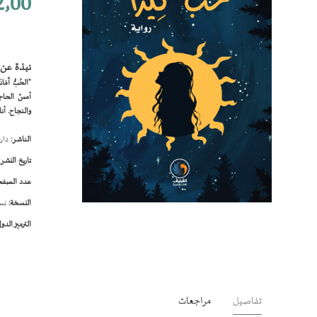
٫00
نبذة عن 
"الحُبُّ أَمَا
أمسّ الحاجة 
والنجاح. أنا
الناشر:
دار 
تاريخ النشر:
عدد الصفح
النسخة:
نسخ
تخطي
الترميز الدول
إلى
بداية
معرض
الصور
تفاصيل
مراجعات