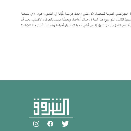
جاح. أنا أحتقِرُ نفسي القديمة لضعفها، وكلّ نفْسٍ أرجعتْ هزائمها المُذِلّة إلى العشقِ. وأهوى روحي المنبعثة
الشعورُ الذليلُ الذي ينزعُ عنّا الثقة في جمال أرواحنا، ويجعلُنا مرضى بالخوف والاكتئاب. يجب أن
َهم القَدَرُ عن عالمنا، ورُغْمًا عن أناسٍ سعوا لاِستمرار أحزاننا وخسائرنا. أليسَ هذا كلامكِ!؟