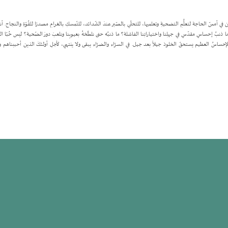
وأثمنَها. نحن في أمسّ الحاجة لتعلُّمِ التضحيةِ وتعلميها، للتحلّي بالصّبر عندَ الشّدائد، للتّمسكِ بالغرامِ مصدرًا للقُوّةِ والن
ذنبُ إحساسٍ مقدّسٍ في جهلِنا واختياراتِنا الفاشلة؟ ما ذنبُه حتى نلطّخهُ بعيوبِنا ونلعبَ دورَ الضّحية؟ ليس حُبّا 
اسُ العظيم يستحقّ الخلودَ جيلاً بعد جيل. في السرّاء والضرّاء يبقى ولا ينتهي، لأجلِ أولئكَ الذين أحببناهم وأَخذ