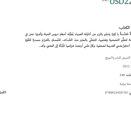
USD22
الكتاب:
نَةٌ مُقدَّسةٌ يا كِيرَا. يَسْمُو بالمرْءِ عن أنانيّته العمياء: يُعلِّمُه أعظمَ دروس الحياة وأثمنَها. نحن في
لتعلُّمِ التضحيةِ وتعلميها، للتحلّي بالصّبر عندَ الشّدائد، للتّمسكِ بالغرامِ مصدرًا للقُوّةِ
 أحتقِرُ نفسي القديمة لضعفها، وكلّ نفْسٍ أرجعتْ هزائمها المُذِلّة إلى العشقِ. وأهـ....
الفينيق للنشر والتوزيع
2022
ات:
346
ة ورقية
الكميّ
ي:
9789923450703