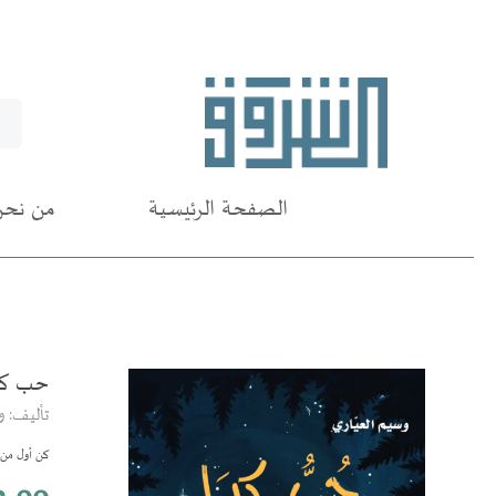
الصفحة الرئيسية
من نحن
حب كي
انتقل
إلى
تأليف: و
النهاية
معرض
كن أول من ي
الصور