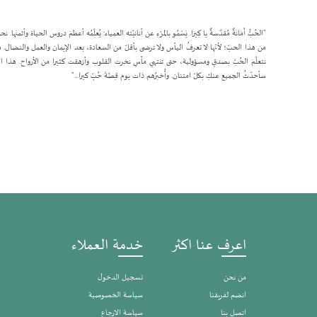
"الحُبُّ أَمَانَةٌ مُقدَّسةٌ يا كِيرَا. يَسْمُو بالمرْءِ عن أنانيّته العمياء: يُعلِّمُه أعظمَ دروس الحياة 
من هذا الحبّ؛ لأنّها لا تعرفُ اليأس ولا ترضى بأقلّ من السعادة، بعد الإيمان والعمل والنضال. ما 
نتعلَّمَ الحُبَّ بصدقٍ ومسؤولية، حتى تنتهي مآسٍ نخرت القلوب وأزهقت كثيرا من الأرواح. هذا الإحس
سأحدّثُ الجميع عنكِ بكلّ امتنان. وأُخبرُهم ذات يوم قِصَّةَ حُبِّ كيرا..."
اعرف عنا اكثر
خدمة العملاء
من نحن
تسجيل الدخول
انضم لفريقنا
سياسة الخصوصية
اتصل بنا
سياسة الارجاع