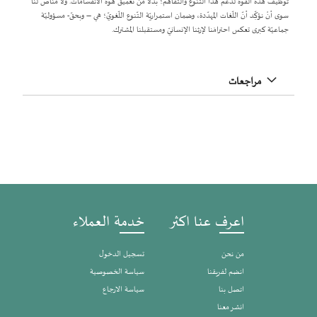
توظيف هذه القوّة لدعم هذا التنوّع والتّفاهم؛ بدلًا من تعميق هوّة الانقسامات. ولا مناصَ لنا
سوى أنْ نؤكِّد أنّ اللّغات المهدّدة، وضمان استمراريّة التّنوع اللّغويّ؛ هي – وبحقّ- مسؤوليّة
جماعيّة كبرى تعكس احترامَنا لإرثنا الإنسانيّ ومستقبلنا المشترك.
مراجعات
اعرف عنا اكثر
خدمة العملاء
من نحن
تسجيل الدخول
انضم لفريقنا
سياسة الخصوصية
اتصل بنا
سياسة الارجاع
انشر معنا