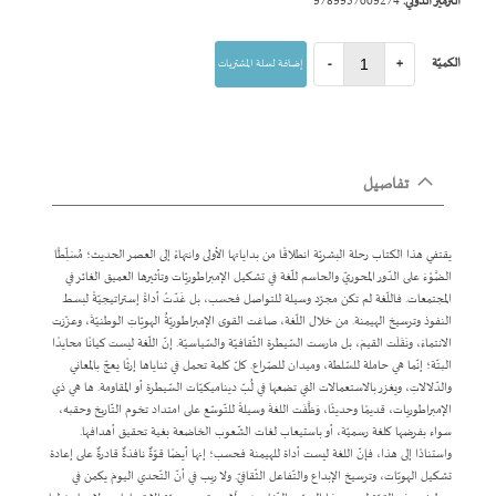
الترميز الدولي:
9789957009274
الكميّة
+
-
إضافة لسلة المشتريات
تفاصيل
يقتفي هذا الكتاب رحلة البشريّة انطلاقًا من بداياتها الأولى وانتهاءً إلى العصر الحديث؛ مُسَلِّطًا
الضَّوْءَ على الدّور المحوريّ والحاسم للّغة في تشكيل الإمبراطوريّات وتأثيرها العميق الغائر في
المجتمعات. فاللّغة لم تكن مجرّد وسيلة للتواصل فحسب، بل غَدّتْ أداةً إستراتيجيّةً لبسط
النفوذ وترسيخ الهيمنة. من خلال اللّغة، صاغت القوى الإمبراطوريّةُ الهويّاتِ الوطنيّةَ، وعزّزت
الانتماءَ، ونَقَلَت القيمَ، بل مارست السّيطرة الثّقافيّة والسّياسيّة. إنّ اللّغة ليست كيانًا محايدًا
البتّة؛ إنّما هي حاملة للسّلطة، وميدان للصّراع. كلّ كلمة تحمل في ثناياها إرثًا يعجّ بالمعاني
والدّلالاتِ، ويغزر بالاستعمالات التي تضعها في لُبّ ديناميكيّات السّيطرة أو المقاومة. ها هي ذي
الإمبراطوريات، قديمًا وحديثًا، وَظَّفَت اللغةَ وسيلةً للتّوسّع على امتداد تخوم التّاريخ وحقبه،
سواء بفرضها كلغة رسميّة، أو باستيعاب لغات الشّعوب الخاضعة بغية تحقيق أهدافها.
واستنادًا إلى هذا، فإنّ اللغة ليست أداة للهيمنة فحسب؛ إنها أيضًا قوّةٌ نافذةٌ قادرةٌ على إعادة
تشكيل الهويّات، وترسيخ الإبداع والتّفاعل الثّقافيّ. ولا ريب في أنّ التّحدي اليومَ يكمن في