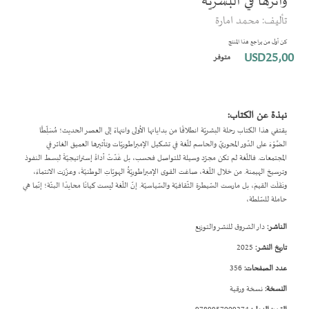
واثرها في البشرية
بداية
تأليف: محمد امارة
معرض
الصور
كن أول من يراجع هذا المنتج
USD25٫00
متوفر
نبذة عن الكتاب:
يقتفي هذا الكتاب رحلة البشريّة انطلاقًا من بداياتها الأولى وانتهاءً إلى العصر الحديث؛ مُسَلِّطًا
الضَّوْءَ على الدّور المحوريّ والحاسم للّغة في تشكيل الإمبراطوريّات وتأثيرها العميق الغائر في
المجتمعات. فاللّغة لم تكن مجرّد وسيلة للتواصل فحسب، بل غَدّتْ أداةً إستراتيجيّةً لبسط النفوذ
وترسيخ الهيمنة. من خلال اللّغة، صاغت القوى الإمبراطوريّةُ الهويّاتِ الوطنيّةَ، وعزّزت الانتماءَ،
ونَقَلَت القيمَ، بل مارست السّيطرة الثّقافيّة والسّياسيّة. إنّ اللّغة ليست كيانًا محايدًا البتّة؛ إنّما هي
حاملة للسّلطة،
الناشر:
دار الشروق للنشر والتوزيع
تاريخ النشر:
2025
عدد الصفحات:
356
النسخة:
نسخة ورقية