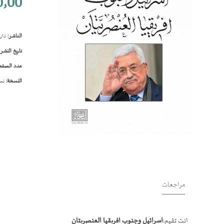
٫00
الناشر:
دار 
تاريخ النشر:
عدد الصفح
النسخة:
نسخ
تخطي
إلى
بداية
معرض
الصور
مراجعات
انت تقيم:
اسرائيل وجنوب افريقيا العنصريتان