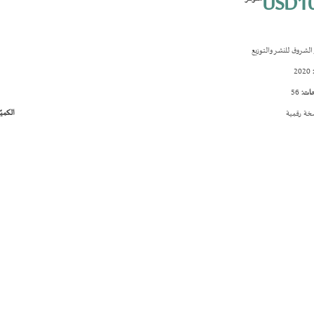
USD10
الشروق للنشر والتوزيع
2020
ات:
56
الكميّ
ة رقمية